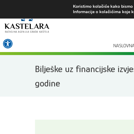
Preskoči
Koristimo kolačiće kako bismo v
na
Informacije o kolačićima koje k
sadržaj
Open toolbar
NASLOVN
Bilješke uz financijske izvj
godine