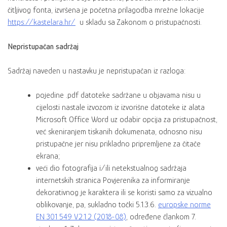
čitljivog fonta, izvršena je početna prilagodba mrežne lokacije
https://kastelara.hr/
u skladu sa Zakonom o pristupačnosti.
Nepristupačan sadržaj
Sadržaj naveden u nastavku je nepristupačan iz razloga:
pojedine .pdf datoteke sadržane u objavama nisu u
cijelosti nastale izvozom iz izvorišne datoteke iz alata
Microsoft Office Word uz odabir opcija za pristupačnost,
već skeniranjem tiskanih dokumenata, odnosno nisu
pristupačne jer nisu prikladno pripremljene za čitače
ekrana;
veći dio fotografija i/ili netekstualnog sadržaja
internetskih stranica Povjerenika za informiranje
dekorativnog je karaktera ili se koristi samo za vizualno
oblikovanje, pa, sukladno točki 5.1.3.6.
europske norme
EN 301 549 V2.1.2 (2018-08)
, određene člankom 7.