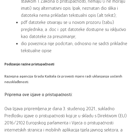
stavkom 1. Zakona o pristupačnosti, nemaju (i ne moraju
imati) svoj alternativni opis. Ipak, neznatan dio slika i
datoteka nema prikladan tekstualni opis (alt tekst);
pdf datoteke otvaraju se u novom prozoru (tabu)
preglednika, a .doc i .ppt datoteke dostupne su isključivo
kao datoteke za preuzimanje;
dio poveznica nije podcrtan, odnosno ne sadrži prikladne
tekstualne opise
Podizanje razine pristupačnosti
Razvojna agencija Grada Kaštela će provesti mjere radi uklanjanja uočenih
neusklađenosti.
Priprema ove izjave o pristupačnosti:
Ova Izjava pripremljena je dana 3. studenog 2021., sukladno
Predlošku izjave o pristupačnosti koji je u skladu s Direktivom (EU)
2016/2102 Europskog parlamenta i Vijeća o pristupačnosti
internetskih stranica i mobilnih aplikacija tijela javnog sektora, a