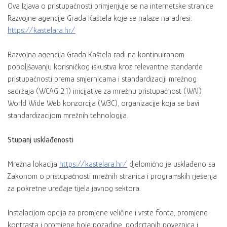
Ova Izjava o pristupačnosti primjenjuje se na internetske stranice
Razvojne agencije Grada Kaštela koje se nalaze na adresi:
https://kastelara.hr/
Razvojna agencija Grada Kaštela radi na kontinuiranom
poboljšavanju korisničkog iskustva kroz relevantne standarde
pristupačnosti prema smjernicama i standardizaciji mrežnog
sadržaja (WCAG 2.1) inicijative za mrežnu pristupačnost (WAI)
World Wide Web konzorcija (W3C), organizacije koja se bavi
standardizacijom mrežnih tehnologija.
Stupanj usklađenosti
Mrežna lokacija
https://kastelara.hr/
djelomično je usklađeno sa
Zakonom o pristupačnosti mrežnih stranica i programskih rješenja
za pokretne uređaje tijela javnog sektora.
Instalacijom opcija za promjene veličine i vrste fonta, promjene
kontrasta i promjene boje pozadine, podcrtanih poveznica i