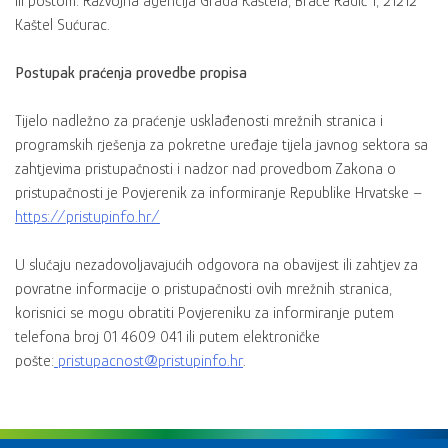
ili poštom: Razvojna agencija Grada Kaštela, Braće Radić 1, 21212
Kaštel Sućurac.
Postupak praćenja provedbe propisa
Tijelo nadležno za praćenje usklađenosti mrežnih stranica i
programskih rješenja za pokretne uređaje tijela javnog sektora sa
zahtjevima pristupačnosti i nadzor nad provedbom Zakona o
pristupačnosti je Povjerenik za informiranje Republike Hrvatske –
https://pristupinfo.hr/
U slučaju nezadovoljavajućih odgovora na obavijest ili zahtjev za
povratne informacije o pristupačnosti ovih mrežnih stranica,
korisnici se mogu obratiti Povjereniku za informiranje putem
telefona broj 01 4609 041 ili putem elektroničke
pošte:
pristupacnost@pristupinfo.hr
.