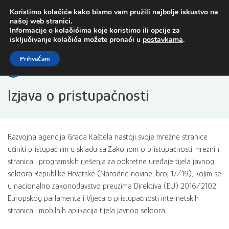
Preskoči
Koristimo kolačiće kako bismo vam pružili najbolje iskustvo na
na
našoj web stranici.
sadržaj
Informacije o kolačićima koje koristimo ili opcije za
isključivanje kolačića možete pronaći u
postavkama
.
Open toolbar
Prihvaćam
Izjava o pristupačnosti
Razvojna agencija Grada Kaštela nastoji svoje mrežne stranice
učiniti pristupačnim u skladu sa Zakonom o pristupačnosti mrežnih
stranica i programskih rješenja za pokretne uređaje tijela javnog
sektora Republike Hrvatske (Narodne novine, broj 17/19), kojim se
u nacionalno zakonodavstvo preuzima Direktiva (EU) 2016/2102
Europskog parlamenta i Vijeća o pristupačnosti internetskih
stranica i mobilnih aplikacija tijela javnog sektora.