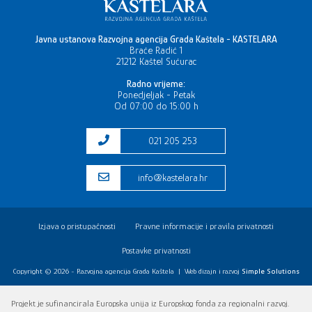
Javna ustanova Razvojna agencija Grada Kaštela - KASTELARA
Braće Radić 1
21212 Kaštel Sućurac
Radno vrijeme:
Ponedjeljak - Petak
Od 07:00 do 15:00 h
021 205 253
info@kastelara.hr
Izjava o pristupačnosti
Pravne informacije i pravila privatnosti
Postavke privatnosti
Copyright © 2026 - Razvojna agencija Grada Kaštela
|
Web dizajn i razvoj
Simple Solutions
Projekt je sufinancirala Europska unija iz Europskog fonda za regionalni razvoj.