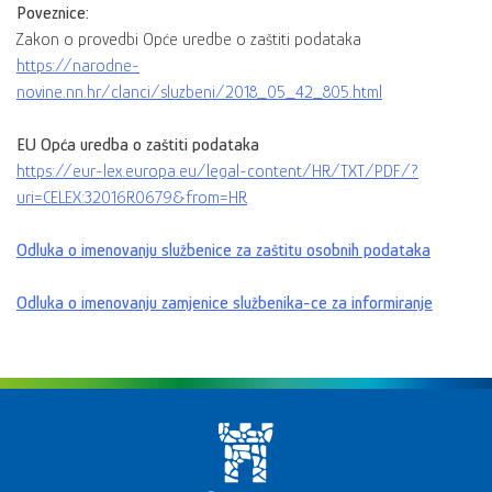
Poveznice:
Zakon o provedbi Opće uredbe o zaštiti podataka
https://narodne-
novine.nn.hr/clanci/sluzbeni/2018_05_42_805.html
EU Opća uredba o zaštiti podataka
https://eur-lex.europa.eu/legal-content/HR/TXT/PDF/?
uri=CELEX:32016R0679&from=HR
Odluka o imenovanju službenice za zaštitu osobnih podataka
Odluka o imenovanju zamjenice službenika-ce za informiranje