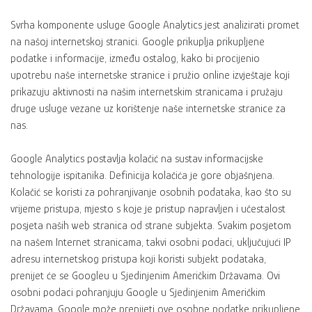
Svrha komponente usluge Google Analytics jest analizirati promet
na našoj internetskoj stranici. Google prikuplja prikupljene
podatke i informacije, između ostalog, kako bi procijenio
upotrebu naše internetske stranice i pružio online izvještaje koji
prikazuju aktivnosti na našim internetskim stranicama i pružaju
druge usluge vezane uz korištenje naše internetske stranice za
nas.
Google Analytics postavlja kolačić na sustav informacijske
tehnologije ispitanika. Definicija kolačića je gore objašnjena.
Kolačić se koristi za pohranjivanje osobnih podataka, kao što su
vrijeme pristupa, mjesto s koje je pristup napravljen i učestalost
posjeta naših web stranica od strane subjekta. Svakim posjetom
na našem Internet stranicama, takvi osobni podaci, uključujući IP
adresu internetskog pristupa koji koristi subjekt podataka,
prenijet će se Googleu u Sjedinjenim Američkim Državama. Ovi
osobni podaci pohranjuju Google u Sjedinjenim Američkim
Državama. Google može prenijeti ove osobne podatke prikupljene