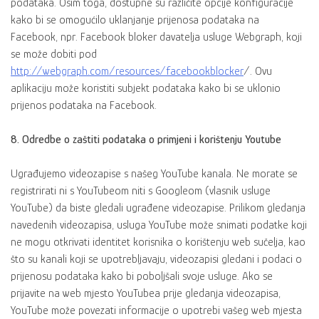
podataka. Osim toga, dostupne su različite opcije konfiguracije
kako bi se omogućilo uklanjanje prijenosa podataka na
Facebook, npr. Facebook bloker davatelja usluge Webgraph, koji
se može dobiti pod
http://webgraph.com/resources/facebookblocker
/. Ovu
aplikaciju može koristiti subjekt podataka kako bi se uklonio
prijenos podataka na Facebook.
8. Odredbe o zaštiti podataka o primjeni i korištenju Youtube
Ugrađujemo videozapise s našeg YouTube kanala. Ne morate se
registrirati ni s YouTubeom niti s Googleom (vlasnik usluge
YouTube) da biste gledali ugrađene videozapise. Prilikom gledanja
navedenih videozapisa, usluga YouTube može snimati podatke koji
ne mogu otkrivati identitet korisnika o korištenju web sučelja, kao
što su kanali koji se upotrebljavaju, videozapisi gledani i podaci o
prijenosu podataka kako bi poboljšali svoje usluge. Ako se
prijavite na web mjesto YouTubea prije gledanja videozapisa,
YouTube može povezati informacije o upotrebi vašeg web mjesta