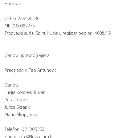
Hrvatska
OIB: 61229428536
MB: 060382275
Trgovački sud u Splitu| Upis u registar pod br.: 4038/19
Članovi upravnog vijeća:
Predsjednik: Teo Antunović
Članovi:
Lucija Kostović Bućan
Petar Kapov
Jurica Škrapić
Mario Škopljanac
Telefon: 021 205253
E-mail: info@kastelara.hr