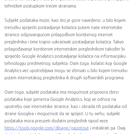
tehničkim postupkom trećim stranama.
Subjekt podataka može, kao što je gore navedeno, u bilo kojem
trenutku spriječiti postavljanje kolačića putem naše internetske
stranice odgovarajućom prilagodbom korištenog internet
preglednika i time trajno uskraćivati ​​postavljanje kolačića. Takvo
prilagođavanje korištenim internetskim preglednikom također bi
spriječilo Google Analytics postavljanje kolačića na informacijsku
tehnologiju predmetnog subjekta. Osim toga, kolačići koji Google
Analytics već upotrebljava mogu se izbrisati u bilo kojem trenutku
putem internetskog preglednika ili drugih softverskih programa.
Osim toga, subjekt podataka ima mogućnost prigovora zbirci
podataka koje generira Google Analytics, koji se odnosi na
upotrebu ove internetske stranice, kao i obrada tih podataka od
strane Googlea i mogućnost da se spriječi. U tu svrhu, subjekt
podataka mora preuzeti dodatni preglednik ispod veze
https://tools.google.com/dlpage/gaoptout
i instalirati ga. Ovaj