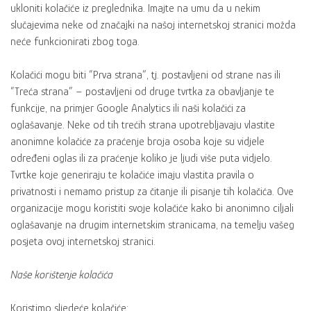
ukloniti kolačiće iz preglednika. Imajte na umu da u nekim
slučajevima neke od značajki na našoj internetskoj stranici možda
neće funkcionirati zbog toga.
Kolačići mogu biti “Prva strana”, tj. postavljeni od strane nas ili
“Treća strana” – postavljeni od druge tvrtka za obavljanje te
funkcije, na primjer Google Analytics ili naši kolačići za
oglašavanje. Neke od tih trećih strana upotrebljavaju vlastite
anonimne kolačiće za praćenje broja osoba koje su vidjele
određeni oglas ili za praćenje koliko je ljudi više puta vidjelo.
Tvrtke koje generiraju te kolačiće imaju vlastita pravila o
privatnosti i nemamo pristup za čitanje ili pisanje tih kolačića. Ove
organizacije mogu koristiti svoje kolačiće kako bi anonimno ciljali
oglašavanje na drugim internetskim stranicama, na temelju vašeg
posjeta ovoj internetskoj stranici.
Naše korištenje kolačića
Koristimo sljedeće kolačiće: