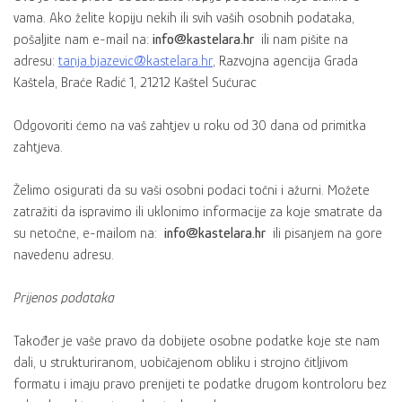
vama. Ako želite kopiju nekih ili svih vaših osobnih podataka,
pošaljite nam e-mail na:
info@kastelara.hr
ili nam pišite na
adresu:
tanja.bjazevic@kastelara.hr
, Razvojna agencija Grada
Kaštela, Braće Radić 1, 21212 Kaštel Sućurac
Odgovoriti ćemo na vaš zahtjev u roku od 30 dana od primitka
zahtjeva.
Želimo osigurati da su vaši osobni podaci točni i ažurni. Možete
zatražiti da ispravimo ili uklonimo informacije za koje smatrate da
su netočne, e-mailom na:
info@kastelara.hr
ili pisanjem na gore
navedenu adresu.
Prijenos podataka
Također je vaše pravo da dobijete osobne podatke koje ste nam
dali, u strukturiranom, uobičajenom obliku i strojno čitljivom
formatu i imaju pravo prenijeti te podatke drugom kontroloru bez