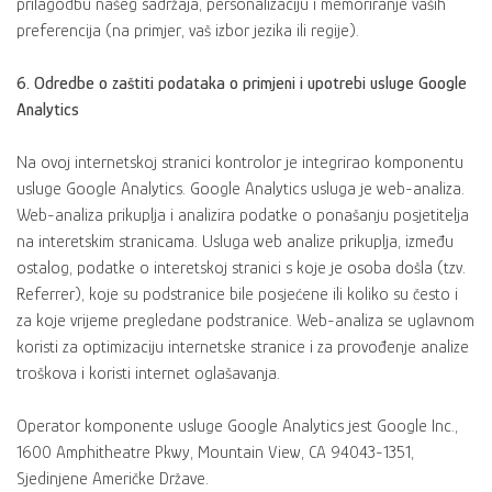
prilagodbu našeg sadržaja, personalizaciju i memoriranje vaših
preferencija (na primjer, vaš izbor jezika ili regije).
6. Odredbe o zaštiti podataka o primjeni i upotrebi usluge Google
Analytics
Na ovoj internetskoj stranici kontrolor je integrirao komponentu
usluge Google Analytics. Google Analytics usluga je web-analiza.
Web-analiza prikuplja i analizira podatke o ponašanju posjetitelja
na interetskim stranicama. Usluga web analize prikuplja, između
ostalog, podatke o interetskoj stranici s koje je osoba došla (tzv.
Referrer), koje su podstranice bile posjećene ili koliko su često i
za koje vrijeme pregledane podstranice. Web-analiza se uglavnom
koristi za optimizaciju internetske stranice i za provođenje analize
troškova i koristi internet oglašavanja.
Operator komponente usluge Google Analytics jest Google Inc.,
1600 Amphitheatre Pkwy, Mountain View, CA 94043-1351,
Sjedinjene Američke Države.