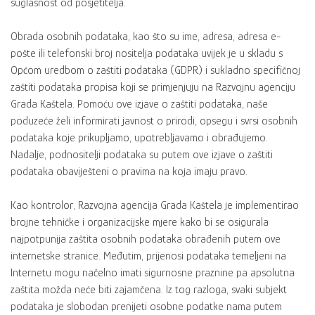
suglasnost od posjetitelja.
Obrada osobnih podataka, kao što su ime, adresa, adresa e-
pošte ili telefonski broj nositelja podataka uvijek je u skladu s
Općom uredbom o zaštiti podataka (GDPR) i sukladno specifičnoj
zaštiti podataka propisa koji se primjenjuju na Razvojnu agenciju
Grada Kaštela. Pomoću ove izjave o zaštiti podataka, naše
poduzeće želi informirati javnost o prirodi, opsegu i svrsi osobnih
podataka koje prikupljamo, upotrebljavamo i obrađujemo.
Nadalje, podnositelji podataka su putem ove izjave o zaštiti
podataka obaviješteni o pravima na koja imaju pravo.
Kao kontrolor, Razvojna agencija Grada Kaštela je implementirao
brojne tehničke i organizacijske mjere kako bi se osigurala
najpotpunija zaštita osobnih podataka obrađenih putem ove
internetske stranice. Međutim, prijenosi podataka temeljeni na
Internetu mogu načelno imati sigurnosne praznine pa apsolutna
zaštita možda neće biti zajamčena. Iz tog razloga, svaki subjekt
podataka je slobodan prenijeti osobne podatke nama putem