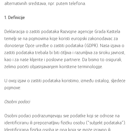
alternativnih sredstava, npr. putem telefona.
1. Definicije
Deklaracija o zaštiti podataka Razvojne agencije Grada Kaštela
temelji se na pojmovima koje koristi europski zakonodavac za
donošenje Opće uredbe o zaštiti podataka (GDPR). Naša izjava o
zaštiti podataka trebala bi biti čitljiva i razumljiva za široku javnost,
kao i za naše klijente i poslovne partnere. Da bismo to osigurali,
želimo početi objašnjavanjem korištene terminologije.
U ovoj izjavi o zaštiti podataka koristimo, između ostalog, sljedeće
pojmove:
Osobni podaci
Osobni podaci podrazumijevaju sve podatke koji se odnose na
identificiranu ili prepoznatljivu fizičku osobu (“subjekt podataka”).
Identificirana fizička osoba je ona koja se može izravno ili