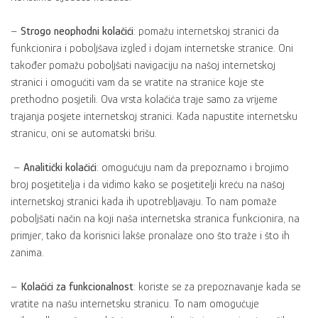
–
Strogo neophodni kolačići
: pomažu internetskoj stranici da
funkcionira i poboljšava izgled i dojam internetske stranice. Oni
također pomažu poboljšati navigaciju na našoj internetskoj
stranici i omogućiti vam da se vratite na stranice koje ste
prethodno posjetili. Ova vrsta kolačića traje samo za vrijeme
trajanja posjete internetskoj stranici. Kada napustite internetsku
stranicu, oni se automatski brišu.
–
Analitički kolačići
: omogućuju nam da prepoznamo i brojimo
broj posjetitelja i da vidimo kako se posjetitelji kreću na našoj
internetskoj stranici kada ih upotrebljavaju. To nam pomaže
poboljšati način na koji naša internetska stranica funkcionira, na
primjer, tako da korisnici lakše pronalaze ono što traže i što ih
zanima.
–
Kolačići za funkcionalnost
: koriste se za prepoznavanje kada se
vratite na našu internetsku stranicu. To nam omogućuje