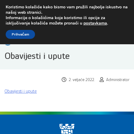
Preskoči
Koristimo kolačiće kako bismo vam pružili najbolje iskustvo na
na
našoj web stranici.
sadržaj
Informacije o kolačićima koje koristimo ili opcije za
isključivanje kolačića možete pronaći u
postavkama
.
Open toolbar
Prihvaćam
Obavijesti i upute
2. veljače 2022.
Administrator
Obavijesti i upute