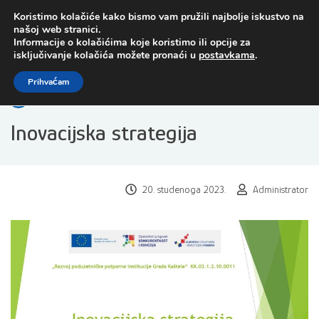
Preskoči
Koristimo kolačiće kako bismo vam pružili najbolje iskustvo na
na
našoj web stranici.
sadržaj
Informacije o kolačićima koje koristimo ili opcije za
isključivanje kolačića možete pronaći u
postavkama
.
Open toolbar
Prihvaćam
Inovacijska strategija
20. studenoga 2023.
Administrator