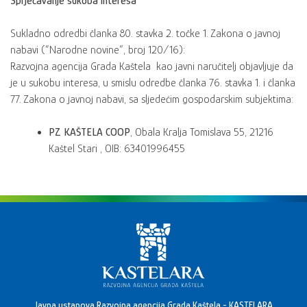
Sprječavanje sukoba interesa
Sukladno odredbi članka 80. stavka 2. točke 1. Zakona o javnoj
nabavi (“Narodne novine”, broj 120/16):
Razvojna agencija Grada Kaštela kao javni naručitelj objavljuje da
je u sukobu interesa, u smislu odredbe članka 76. stavka 1. i članka
77. Zakona o javnoj nabavi, sa sljedećim gospodarskim subjektima:
PZ KAŠTELA COOP
, Obala Kralja Tomislava 55, 21216
Kaštel Stari , OIB: 63401996455
Javna ustanova Razvojna agencija Grada Kaštela - KASTELARA