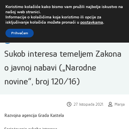
Preskoči
Koristimo kolačiće kako bismo vam pružili najbolje iskustvo na
na
našoj web stranici.
sadržaj
Informacije o kolačićima koje koristimo ili opcije za
isključivanje kolačića možete pronaći u
postavkama
.
Open toolbar
Prihvaćam
Sukob interesa temeljem Zakona
o javnoj nabavi („Narodne
novine“, broj 120/16)
27. listopada 2021.
Marija
Razvojna agencija Grada Kaštela