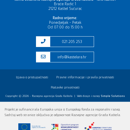
Braće Radić 1
21212 Kaštel Sućurac
Radno vrijeme:
Ponedjeljak - Petak
Od 07:00 do 15:00 h
021 205 253
info@kastelara.hr
Izjava o pristupačnosti
Pravne informacije i pravila privatnosti
Postavke privatnosti
Copyright © 2026 - Razvojna agencija Grada Kaštela
|
Web dizajn i razvoj
Simple Solutions
Projekt je sufinancirala Europska unija iz Europskog fonda za regionalni razvoj.
Sadržaj web stranice isključiva je odgovornost Razvojne agencije Grada Kaštela.