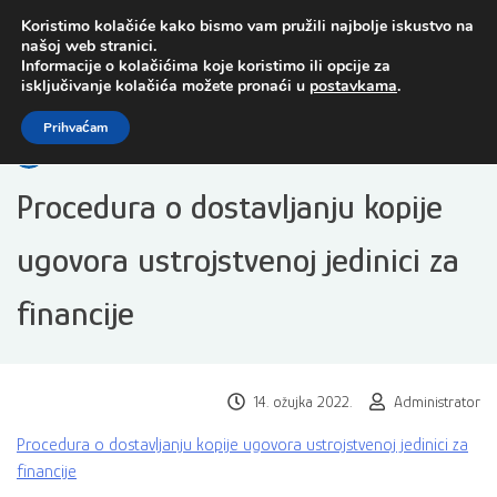
Preskoči
Koristimo kolačiće kako bismo vam pružili najbolje iskustvo na
na
našoj web stranici.
sadržaj
Informacije o kolačićima koje koristimo ili opcije za
isključivanje kolačića možete pronaći u
postavkama
.
Open toolbar
Prihvaćam
Procedura o dostavljanju kopije
ugovora ustrojstvenoj jedinici za
financije
14. ožujka 2022.
Administrator
Procedura o dostavljanju kopije ugovora ustrojstvenoj jedinici za
financije