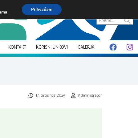
Prihvaćam
kama
.
Pretraži...
KONTAKT
KORISNI LINKOVI
GALERIJA
17. prosinca 2024.
Administrator