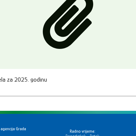
ela za 2025. godinu
 agencija Grada
Radno vrijeme:
Ponedjeljak - Petak