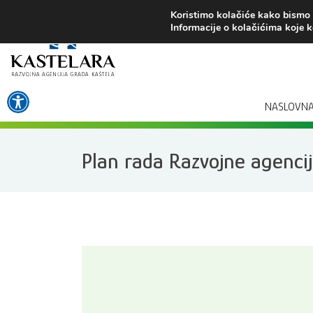
Preskoči
Koristimo kolačiće kako bismo v
na
Informacije o kolačićima koje k
sadržaj
Open toolbar
NASLOVN
Plan rada Razvojne agenci