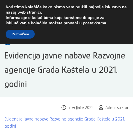
Preskoči
Koristimo kolačiće kako bismo vam pružili najbolje iskustvo na
na
našoj web stranici.
sadržaj
Informacije o kolačićima koje koristimo ili opcije za
isključivanje kolačića možete pronaći u
postavkama
.
Open toolbar
Prihvaćam
Evidencija javne nabave Razvojne
agencije Grada Kaštela u 2021.
godini
7. veljače 2022.
Administrator
Evidencija javne nabave Razvojne agencije Grada Kaštela u 2021.
godini