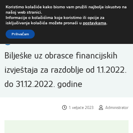
Preskoči
Koristimo kolačiće kako bismo vam pružili najbolje iskustvo na
na
našoj web stranici.
sadržaj
Informacije o kolačićima koje koristimo ili opcije za
isključivanje kolačića možete pronaći u
postavkama
.
Open toolbar
Prihvaćam
Bilješke uz obrasce financijskih
izvještaja za razdoblje od 1.1.2022.
do 31.12.2022. godine
1. veljače 2023.
Administrator