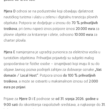
Mjera D
odnosi se na poduzetnike koji obavljaju djelatnost
nautičkog turizma i ulažu u zelenu i digitalnu tranziciju plovnih
objekata. Potpora se dodjeljuje u iznosu do
70 % prihvatljivih
troškova
, pri čemu najveći iznos potpore iznosi
20.000 eura
za
plovne objekte za krstarenje i izlete, odnosno
10.000 eura
za
charter plovila.
Mjera E
namijenjena je ugradnji punionica za električna vozila u
turističkim objektima. Prihvatljivi prijavitelji su subjekti malog
gospodarstva te fizičke osobe – iznajmljivači koji imaju ili su do
objave Javnog poziva podnijeli zahtjev za dobivanje oznake
„Vaš
domaćin / Local Host“
. Potpora iznosi
do 100 % prihvatljivih
troškova
, a može se ostvariti u maksimalnom iznosu od
2.000
eura po prijavi
.
Prijave za
Mjere D i E
podnose se
od 31. srpnja 2026. godine u
9:00 sati
do iskorištenja raspoloživih sredstava, a najkasnije do
31.