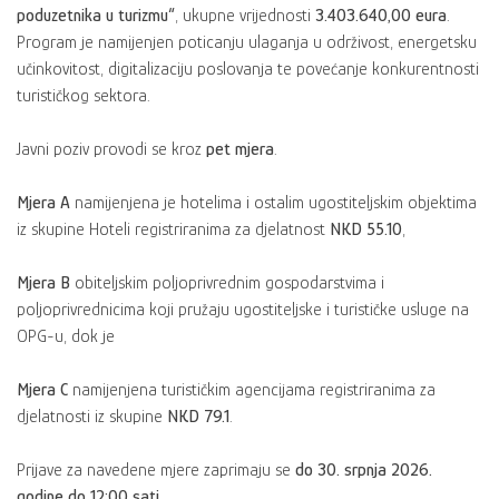
poduzetnika u turizmu“
, ukupne vrijednosti
3.403.640,00 eura
.
Program je namijenjen poticanju ulaganja u održivost, energetsku
učinkovitost, digitalizaciju poslovanja te povećanje konkurentnosti
turističkog sektora.
Javni poziv provodi se kroz
pet mjera
.
Mjera A
namijenjena je hotelima i ostalim ugostiteljskim objektima
iz skupine Hoteli registriranima za djelatnost
NKD 55.10
,
Mjera B
obiteljskim poljoprivrednim gospodarstvima i
poljoprivrednicima koji pružaju ugostiteljske i turističke usluge na
OPG-u, dok je
Mjera C
namijenjena turističkim agencijama registriranima za
djelatnosti iz skupine
NKD 79.1
.
Prijave za navedene mjere zaprimaju se
do 30. srpnja 2026.
godine do 12:00 sati
.