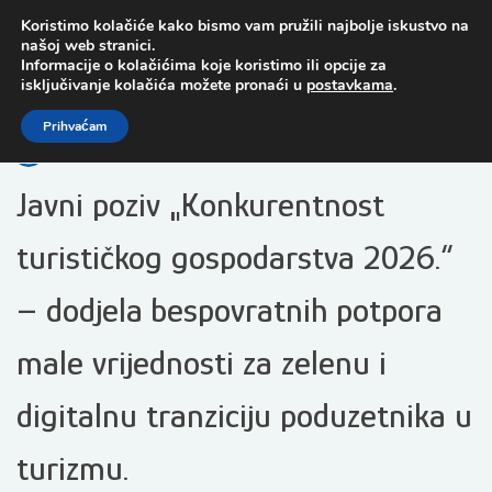
Preskoči
Koristimo kolačiće kako bismo vam pružili najbolje iskustvo na
na
našoj web stranici.
sadržaj
Informacije o kolačićima koje koristimo ili opcije za
isključivanje kolačića možete pronaći u
postavkama
.
Open toolbar
Prihvaćam
Javni poziv „Konkurentnost
turističkog gospodarstva 2026.“
– dodjela bespovratnih potpora
male vrijednosti za zelenu i
digitalnu tranziciju poduzetnika u
turizmu.