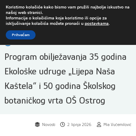
Preskoči
Koristimo kolačiće kako bismo vam pružili najbolje iskustvo na
na
našoj web stranici.
sadržaj
Informacije o kolačićima koje koristimo ili opcije za
isključivanje kolačića možete pronaći u
postavkama
.
Open toolbar
Prihvaćam
Program obilježavanja 35 godina
Ekološke udruge „Lijepa Naša
Kaštela“ i 50 godina Školskog
botaničkog vrta OŠ Ostrog
Novosti
2. lipnja 2026.
Mia Vučemilović