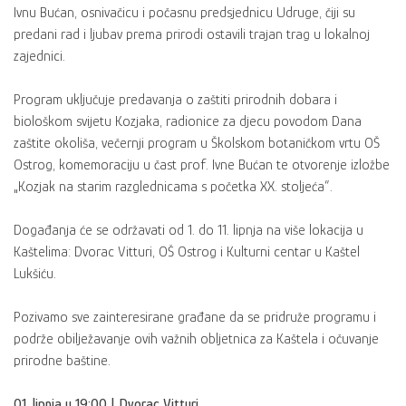
Ivnu Bućan, osnivačicu i počasnu predsjednicu Udruge, čiji su
predani rad i ljubav prema prirodi ostavili trajan trag u lokalnoj
zajednici.
Program uključuje predavanja o zaštiti prirodnih dobara i
biološkom svijetu Kozjaka, radionice za djecu povodom Dana
zaštite okoliša, večernji program u Školskom botaničkom vrtu OŠ
Ostrog, komemoraciju u čast prof. Ivne Bućan te otvorenje izložbe
„Kozjak na starim razglednicama s početka XX. stoljeća“.
Događanja će se održavati od 1. do 11. lipnja na više lokacija u
Kaštelima: Dvorac Vitturi, OŠ Ostrog i Kulturni centar u Kaštel
Lukšiću.
Pozivamo sve zainteresirane građane da se pridruže programu i
podrže obilježavanje ovih važnih obljetnica za Kaštela i očuvanje
prirodne baštine.
01. lipnja u 19:00 | Dvorac Vitturi