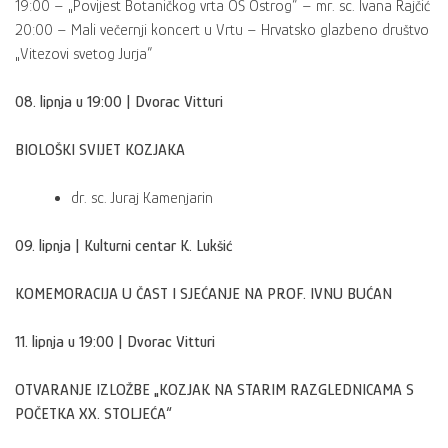
19:00 – „Povijest Botaničkog vrta OŠ Ostrog“ – mr. sc. Ivana Rajčić
20:00 – Mali večernji koncert u Vrtu – Hrvatsko glazbeno društvo
„Vitezovi svetog Jurja“
08. lipnja u 19:00 | Dvorac Vitturi
BIOLOŠKI SVIJET KOZJAKA
dr. sc. Juraj Kamenjarin
09. lipnja | Kulturni centar K. Lukšić
KOMEMORACIJA U ČAST I SJEĆANJE NA PROF. IVNU BUĆAN
11. lipnja u 19:00 | Dvorac Vitturi
OTVARANJE IZLOŽBE „KOZJAK NA STARIM RAZGLEDNICAMA S
POČETKA XX. STOLJEĆA“