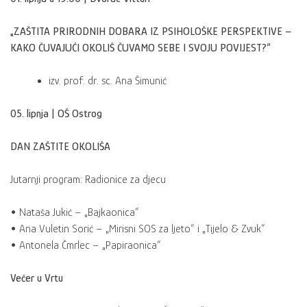
„ZAŠTITA PRIRODNIH DOBARA IZ PSIHOLOŠKE PERSPEKTIVE –
KAKO ČUVAJUĆI OKOLIŠ ČUVAMO SEBE I SVOJU POVIJEST?“
izv. prof. dr. sc. Ana Šimunić
05. lipnja | OŠ Ostrog
DAN ZAŠTITE OKOLIŠA
Jutarnji program: Radionice za djecu
• Nataša Jukić – „Bajkaonica“
• Ana Vuletin Sorić – „Mirisni SOS za ljeto“ i „Tijelo & Zvuk“
• Antonela Čmrlec – „Papiraonica“
Večer u Vrtu