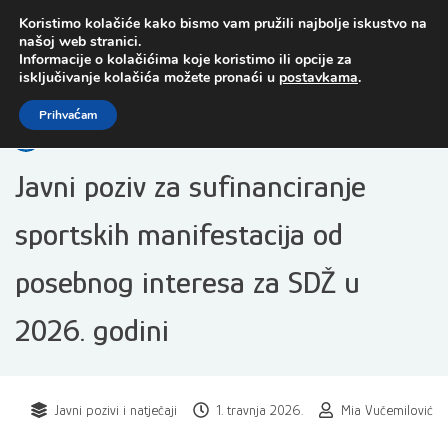
Preskoči
Koristimo kolačiće kako bismo vam pružili najbolje iskustvo na
na
našoj web stranici.
sadržaj
Informacije o kolačićima koje koristimo ili opcije za
isključivanje kolačića možete pronaći u
postavkama
.
Open toolbar
Prihvaćam
Javni poziv za sufinanciranje
sportskih manifestacija od
posebnog interesa za SDŽ u
2026. godini
Javni pozivi i natječaji
1. travnja 2026.
Mia Vučemilović