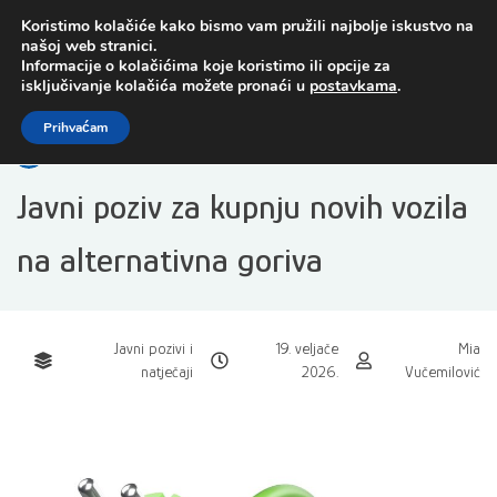
Preskoči
Koristimo kolačiće kako bismo vam pružili najbolje iskustvo na
na
našoj web stranici.
sadržaj
Informacije o kolačićima koje koristimo ili opcije za
isključivanje kolačića možete pronaći u
postavkama
.
Open toolbar
Prihvaćam
Javni poziv za kupnju novih vozila
na alternativna goriva
Javni pozivi i
19. veljače
Mia
natječaji
2026.
Vučemilović