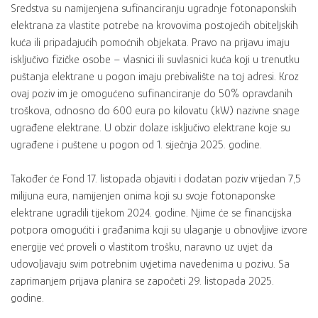
Sredstva su namijenjena sufinanciranju ugradnje fotonaponskih
elektrana za vlastite potrebe na krovovima postojećih obiteljskih
kuća ili pripadajućih pomoćnih objekata. Pravo na prijavu imaju
isključivo fizičke osobe – vlasnici ili suvlasnici kuća koji u trenutku
puštanja elektrane u pogon imaju prebivalište na toj adresi. Kroz
ovaj poziv im je omogućeno sufinanciranje do 50% opravdanih
troškova, odnosno do 600 eura po kilovatu (kW) nazivne snage
ugrađene elektrane. U obzir dolaze isključivo elektrane koje su
ugrađene i puštene u pogon od 1. siječnja 2025. godine.
Također će Fond 17. listopada objaviti i dodatan poziv vrijedan 7,5
milijuna eura, namijenjen onima koji su svoje fotonaponske
elektrane ugradili tijekom 2024. godine. Njime će se financijska
potpora omogućiti i građanima koji su ulaganje u obnovljive izvore
energije već proveli o vlastitom trošku, naravno uz uvjet da
udovoljavaju svim potrebnim uvjetima navedenima u pozivu. Sa
zaprimanjem prijava planira se započeti 29. listopada 2025.
godine.