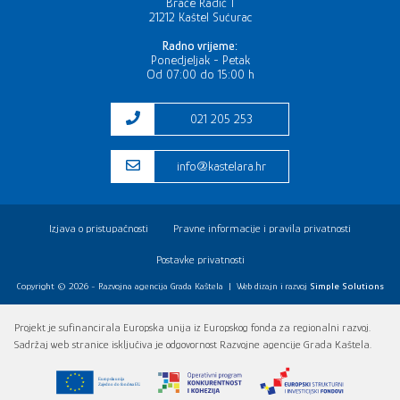
Braće Radić 1
21212 Kaštel Sućurac
Radno vrijeme:
Ponedjeljak - Petak
Od 07:00 do 15:00 h
021 205 253
info@kastelara.hr
Izjava o pristupačnosti
Pravne informacije i pravila privatnosti
Postavke privatnosti
Copyright © 2026 - Razvojna agencija Grada Kaštela
|
Web dizajn i razvoj
Simple Solutions
Projekt je sufinancirala Europska unija iz Europskog fonda za regionalni razvoj.
Sadržaj web stranice isključiva je odgovornost Razvojne agencije Grada Kaštela.