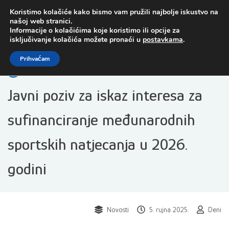
Preskoči
Koristimo kolačiće kako bismo vam pružili najbolje iskustvo na
na
našoj web stranici.
sadržaj
Informacije o kolačićima koje koristimo ili opcije za
isključivanje kolačića možete pronaći u
postavkama
.
Open toolbar
Prihvaćam
Javni poziv za iskaz interesa za
sufinanciranje međunarodnih
sportskih natjecanja u 2026.
godini
Novosti
5. rujna 2025.
Deni