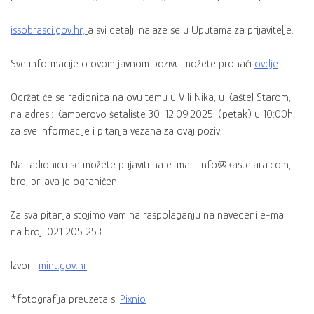
issobrasci.gov.hr,
a svi detalji nalaze se u Uputama za prijavitelje.
Sve informacije o ovom javnom pozivu možete pronaći
ovdje
.
Održat će se radionica na ovu temu u Vili Nika, u Kaštel Starom,
na adresi: Kamberovo šetalište 30, 12.09.2025. (petak) u 10:00h
za sve informacije i pitanja vezana za ovaj poziv.
Na radionicu se možete prijaviti na e-mail: info@kastelara.com,
broj prijava je ograničen.
Za sva pitanja stojimo vam na raspolaganju na navedeni e-mail i
na broj: 021 205 253.
Izvor:
mint.gov.hr
*fotografija preuzeta s:
Pixnio