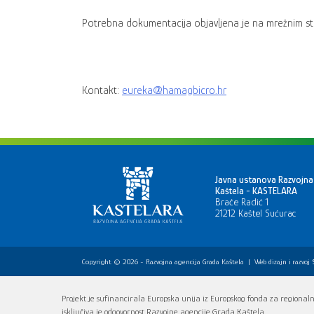
Potrebna dokumentacija objavljena je na mrežnim 
Kontakt:
eureka@hamagbicro.hr
Javna ustanova Razvojna
Kaštela - KASTELARA
Braće Radić 1
21212 Kaštel Sućurac
Copyright © 2026 - Razvojna agencija Grada Kaštela
|
Web dizajn i razvoj
Projekt je sufinancirala Europska unija iz Europskog fonda za regionaln
isključiva je odgovornost Razvojne agencije Grada Kaštela.