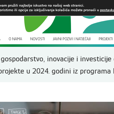
am pružili najbolje iskustvo na našoj web stranici.
oristimo ili opcije za isključivanje kolačića možete pronaći u
postav
A
O NAMA
NOVOSTI
JAVNI POZIVI I NATJEČAJI
PROJEKTI
ospodarstvo, inovacije i investicije 
ojekte u 2024. godini iz programa E