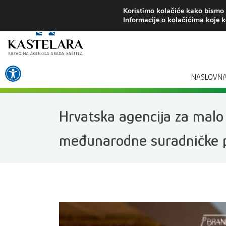
Preskoči
Koristimo kolačiće kako bismo v
na
Informacije o kolačićima koje k
sadržaj
Open toolbar
NASLOVN
Hrvatska agencija za malo g
međunarodne suradničke pr