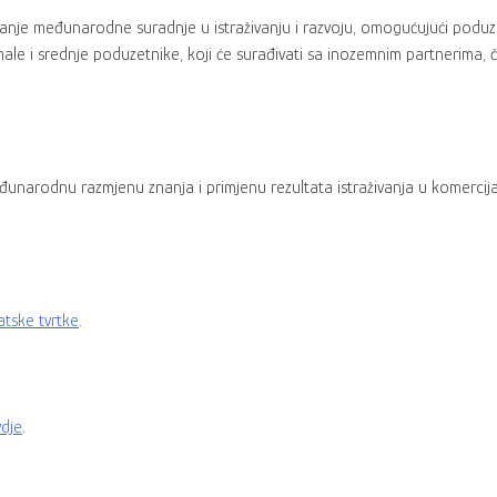
anje međunarodne suradnje u istraživanju i razvoju, omogućujući poduze
ale i srednje poduzetnike, koji će surađivati sa inozemnim partnerima, č
đunarodnu razmjenu znanja i primjenu rezultata istraživanja u komerci
atske tvrtke
.
dje
.