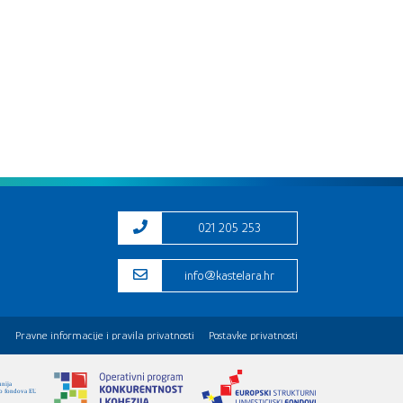
021 205 253
info@kastelara.hr
i
Pravne informacije i pravila privatnosti
Postavke privatnosti