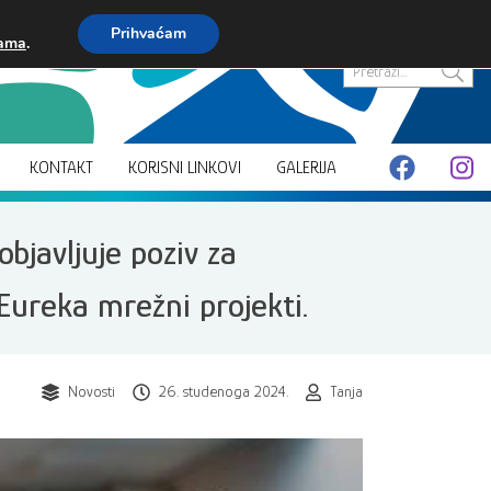
Prihvaćam
kama
.
Pretraži...
KONTAKT
KORISNI LINKOVI
GALERIJA
objavljuje poziv za
ureka mrežni projekti.
Novosti
26. studenoga 2024.
Tanja