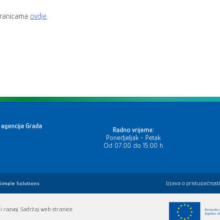
stranicama
ovdje
.
 agencija Grada
Radno vrijeme:
Ponedjeljak - Petak
Od 07:00 do 15:00 h
Izjava o pristupačnost
Simple Solutions
i razvoj. Sadržaj web stranice