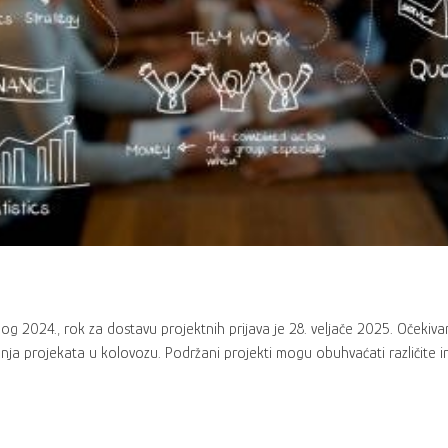
g 2024., rok za dostavu projektnih prijava je 28. veljače 2025. Očekivan
ranja projekata u kolovozu. Podržani projekti mogu obuhvaćati različite 