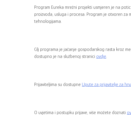
Program Eureka mrežni projekti usmjeren je na potic
proizvoda, usluga i procesa. Program je otvoren za m
tehnologijama.
Cilj programa je jačanje gospodarskog rasta kroz me
dostupno je na službenoj stranici
ovdje
.
Prijaviteljima su dostupne
Upute za prijavitelje za hrv
O uvjetima i postupku prijave, više možete doznati
ov