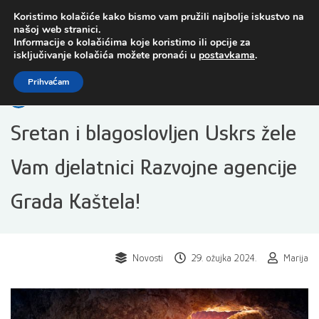
Preskoči
Koristimo kolačiće kako bismo vam pružili najbolje iskustvo na
na
našoj web stranici.
sadržaj
Informacije o kolačićima koje koristimo ili opcije za
isključivanje kolačića možete pronaći u
postavkama
.
Open toolbar
Prihvaćam
Sretan i blagoslovljen Uskrs žele
Vam djelatnici Razvojne agencije
Grada Kaštela!
Novosti
29. ožujka 2024.
Marija