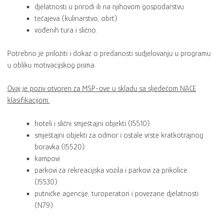
djelatnosti u prirodi ili na njihovom gospodarstvu
tečajeva (kulinarstvo, obrt)
vođenih tura i slično.
Potrebno je priložiti i dokaz o predanosti sudjelovanju u programu
u obliku motivacijskog pisma.
Ovaj je poziv otvoren za MSP-ove u skladu sa sljedećom NACE
klasifikacijom:
hoteli i slični smještajni objekti (I5510)
smještajni objekti za odmor i ostale vrste kratkotrajnog
boravka (I5520)
kampovi
parkovi za rekreacijska vozila i parkovi za prikolice
(I5530)
putničke agencije, turoperatori i povezane djelatnosti
(N79)