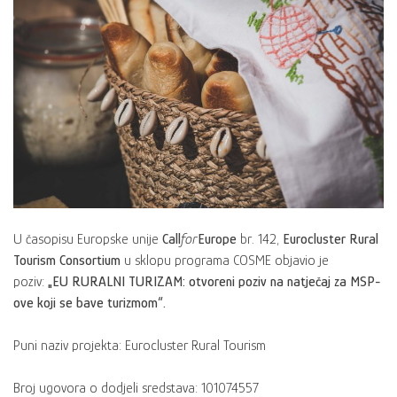
U časopisu Europske unije
Call
for
Europe
br. 142,
Eurocluster Rural
Tourism Consortium
u sklopu programa COSME objavio je
poziv:
„EU RURALNI TURIZAM: otvoreni poziv na natječaj za MSP-
ove koji se bave turizmom“.
Puni naziv projekta: Eurocluster Rural Tourism
Broj ugovora o dodjeli sredstava: 101074557