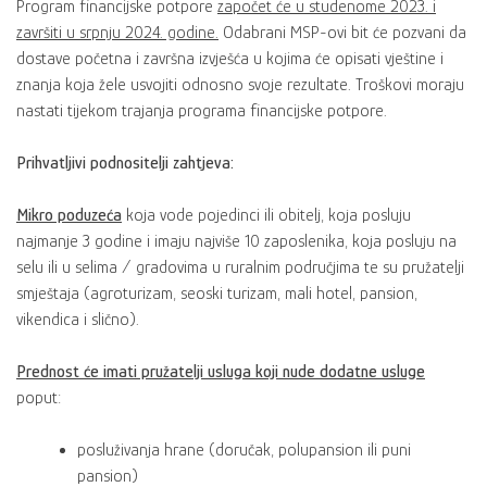
Program financijske potpore
započet će u studenome 2023. i
završiti u srpnju 2024. godine.
Odabrani MSP-ovi bit će pozvani da
dostave početna i završna izvješća u kojima će opisati vještine i
znanja koja žele usvojiti odnosno svoje rezultate. Troškovi moraju
nastati tijekom trajanja programa financijske potpore.
Prihvatljivi podnositelji zahtjeva:
Mikro poduzeća
koja vode pojedinci ili obitelj, koja posluju
najmanje 3 godine i imaju najviše 10 zaposlenika, koja posluju na
selu ili u selima / gradovima u ruralnim područjima te su pružatelji
smještaja (agroturizam, seoski turizam, mali hotel, pansion,
vikendica i slično).
Prednost će imati pružatelji usluga koji nude dodatne usluge
poput:
posluživanja hrane (doručak, polupansion ili puni
pansion)