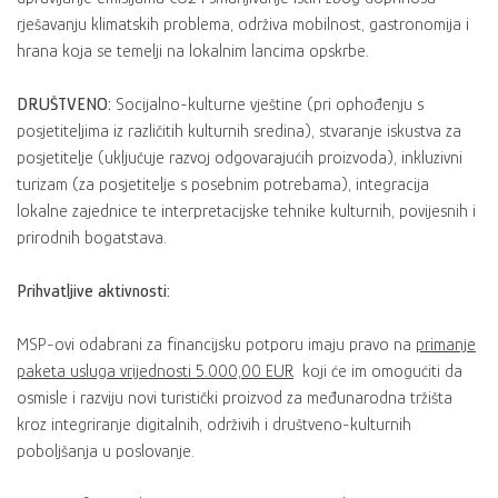
rješavanju klimatskih problema, održiva mobilnost, gastronomija i
hrana koja se temelji na lokalnim lancima opskrbe.
DRUŠTVENO:
Socijalno-kulturne vještine (pri ophođenju s
posjetiteljima iz različitih kulturnih sredina), stvaranje iskustva za
posjetitelje (uključuje razvoj odgovarajućih proizvoda), inkluzivni
turizam (za posjetitelje s posebnim potrebama), integracija
lokalne zajednice te interpretacijske tehnike kulturnih, povijesnih i
prirodnih bogatstava.
Prihvatljive aktivnosti:
MSP-ovi odabrani za financijsku potporu imaju pravo na
primanje
paketa usluga vrijednosti 5.000,00 EUR
koji će im omogućiti da
osmisle i razviju novi turistički proizvod za međunarodna tržišta
kroz integriranje digitalnih, održivih i društveno-kulturnih
poboljšanja u poslovanje.