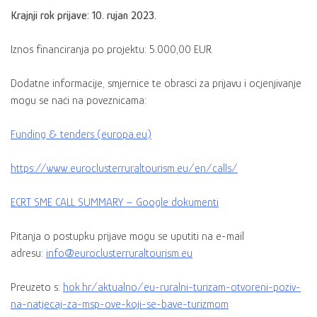
Krajnji rok prijave: 10. rujan 2023.
Iznos financiranja po projektu: 5.000,00 EUR
Dodatne informacije, smjernice te obrasci za prijavu i ocjenjivanje
mogu se naći na poveznicama:
Funding & tenders (europa.eu)
https://www.euroclusterruraltourism.eu/en/calls/
ECRT SME CALL SUMMARY – Google dokumenti
Pitanja o postupku prijave mogu se uputiti na e-mail
adresu:
info@euroclusterruraltourism.eu
Preuzeto s:
hok.hr/aktualno/eu-ruralni-turizam-otvoreni-poziv-
na-natjecaj-za-msp-ove-koji-se-bave-turizmom