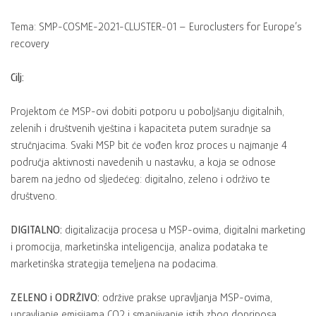
Tema: SMP-COSME-2021-CLUSTER-01 – Euroclusters for Europe’s
recovery
Cilj:
Projektom će MSP-ovi dobiti potporu u poboljšanju digitalnih,
zelenih i društvenih vještina i kapaciteta putem suradnje sa
stručnjacima. Svaki MSP bit će vođen kroz proces u najmanje 4
područja aktivnosti navedenih u nastavku, a koja se odnose
barem na jedno od sljedećeg: digitalno, zeleno i održivo te
društveno.
DIGITALNO:
digitalizacija procesa u MSP-ovima, digitalni marketing
i promocija, marketinška inteligencija, analiza podataka te
marketinška strategija temeljena na podacima.
ZELENO i ODRŽIVO:
održive prakse upravljanja MSP-ovima,
upravljanje emisijama CO2 i smanjivanje istih zbog doprinosa