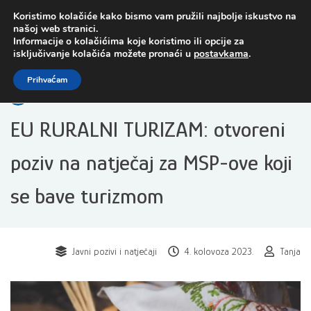
Preskoči
Koristimo kolačiće kako bismo vam pružili najbolje iskustvo na
na
našoj web stranici.
sadržaj
Informacije o kolačićima koje koristimo ili opcije za
isključivanje kolačića možete pronaći u
postavkama
.
Open toolbar
Prihvaćam
EU RURALNI TURIZAM: otvoreni
poziv na natječaj za MSP-ove koji
se bave turizmom
Javni pozivi i natječaji
4. kolovoza 2023.
Tanja