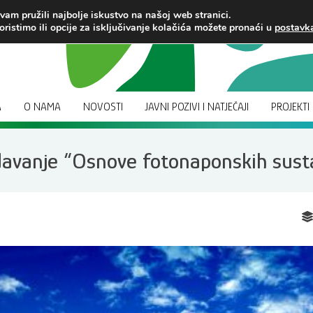
am pružili najbolje iskustvo na našoj web stranici.
oristimo ili opcije za isključivanje kolačića možete pronaći u
postav
A
O NAMA
NOVOSTI
JAVNI POZIVI I NATJEČAJI
PROJEKTI
davanje “Osnove fotonaponskih sust