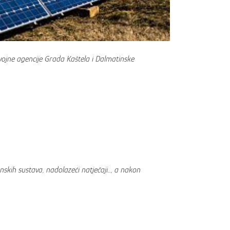
zvojne agencije Grada Kaštela i Dalmatinske
skih sustava, nadolazeći natječaji…, a nakon