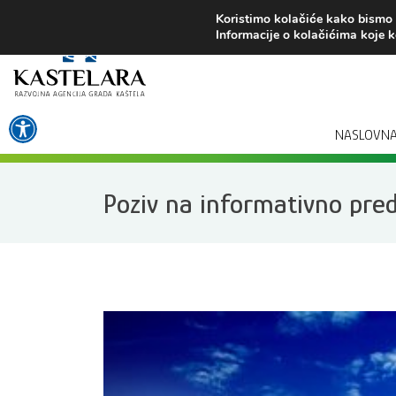
Preskoči
Koristimo kolačiće kako bismo v
na
Informacije o kolačićima koje k
sadržaj
Open toolbar
NASLOVN
Poziv na informativno pre