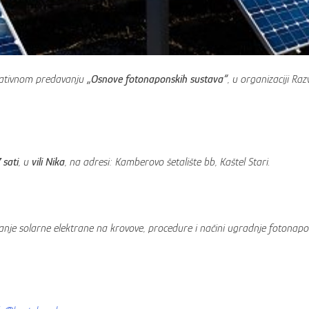
mativnom predavanju
„Osnove fotonaponskih sustava“
, u organizaciji Ra
 sati
, u
vili Nika
, na adresi: Kamberovo šetalište bb, Kaštel Stari.
anje solarne elektrane na krovove, procedure i načini ugradnje fotonapon