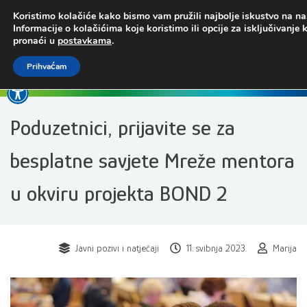
Preskoči
Koristimo kolačiće kako bismo vam pružili najbolje iskustvo na na
na
Informacije o kolačićima koje koristimo ili opcije za isključivanje
sadržaj
pronaći u
postavkama
.
Prihvaćam
Open toolbar
Poduzetnici, prijavite se za
besplatne savjete Mreže mentora
u okviru projekta BOND 2
Javni pozivi i natječaji
11. svibnja 2023.
Marija