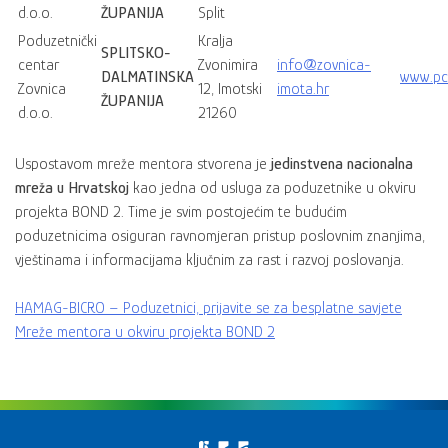
d.o.o.
ŽUPANIJA
Split
Poduzetnički
Kralja
SPLITSKO-
centar
Zvonimira
info@zovnica-
DALMATINSKA
www.pcz
Zovnica
12, Imotski
imota.hr
ŽUPANIJA
d.o.o.
21260
Uspostavom mreže mentora stvorena je
jedinstvena nacionalna
mreža u Hrvatskoj
kao jedna od usluga za poduzetnike u okviru
projekta BOND 2. Time je svim postojećim te budućim
poduzetnicima osiguran ravnomjeran pristup poslovnim znanjima,
vještinama i informacijama ključnim za rast i razvoj poslovanja.
HAMAG-BICRO – Poduzetnici, prijavite se za besplatne savjete
Mreže mentora u okviru projekta BOND 2