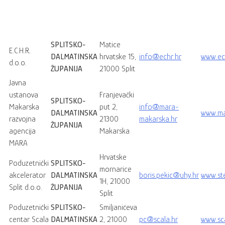
SPLITSKO-
Matice
E.C.H.R.
DALMATINSKA
hrvatske 15,
info@echr.hr
www.ec
d.o.o.
ŽUPANIJA
21000 Split
Javna
ustanova
Franjevački
SPLITSKO-
Makarska
put 2,
info@mara-
DALMATINSKA
www.ma
razvojna
21300
makarska.hr
ŽUPANIJA
agencija
Makarska
MARA
Hrvatske
Poduzetnički
SPLITSKO-
mornarice
akcelerator
DALMATINSKA
boris.pekic@uhy.hr
www.st
1H, 21000
Split d.o.o.
ŽUPANIJA
Split
Poduzetnički
SPLITSKO-
Smiljanićeva
centar Scala
DALMATINSKA
2, 21000
pc@scala.hr
www.sca