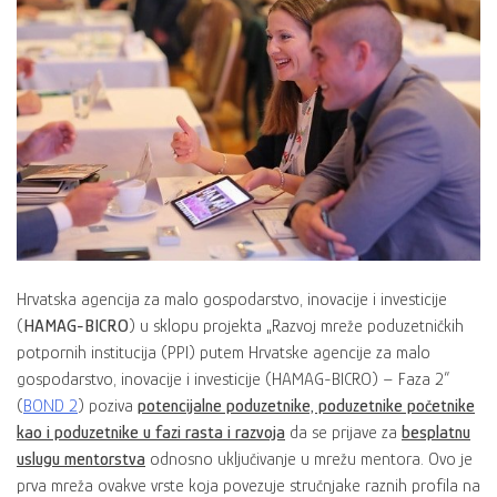
Hrvatska agencija za malo gospodarstvo, inovacije i investicije
(
HAMAG-BICRO
) u sklopu projekta „Razvoj mreže poduzetničkih
potpornih institucija (PPI) putem Hrvatske agencije za malo
gospodarstvo, inovacije i investicije (HAMAG-BICRO) – Faza 2“
(
BOND 2
) poziva
potencijalne poduzetnike, poduzetnike početnike
kao i poduzetnike u fazi rasta i razvoja
da se prijave za
besplatnu
uslugu mentorstva
odnosno uključivanje u mrežu mentora. Ovo je
prva mreža ovakve vrste koja povezuje stručnjake raznih profila na