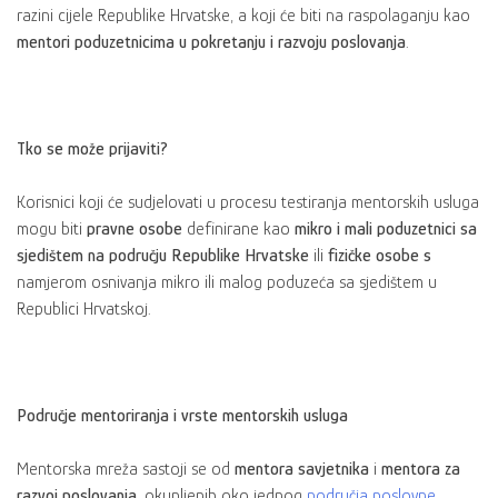
razini cijele Republike Hrvatske, a koji će biti na raspolaganju kao
mentori poduzetnicima u pokretanju i razvoju poslovanja
.
Tko se može prijaviti?
Korisnici koji će sudjelovati u procesu testiranja mentorskih usluga
mogu biti
pravne osobe
definirane kao
mikro i mali poduzetnici sa
sjedištem na području Republike Hrvatske
ili
fizičke osobe
s
namjerom osnivanja mikro ili malog poduzeća sa sjedištem u
Republici Hrvatskoj.
Područje mentoriranja i vrste mentorskih usluga
Mentorska mreža sastoji se od
mentora savjetnika
i
mentora za
razvoj poslovanja
, okupljenih oko jednog
područja poslovne