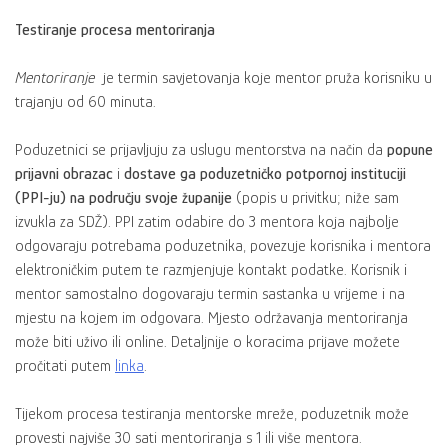
Testiranje procesa mentoriranja
Mentoriranje
je termin savjetovanja koje mentor pruža korisniku u
trajanju od 60 minuta.
Poduzetnici se prijavljuju za uslugu mentorstva na način da
popune
prijavni obrazac
i
dostave ga poduzetničko potpornoj instituciji
(PPI-ju) na području svoje županije
(popis u privitku; niže sam
izvukla za SDŽ). PPI zatim odabire do 3 mentora koja najbolje
odgovaraju potrebama poduzetnika, povezuje korisnika i mentora
elektroničkim putem te razmjenjuje kontakt podatke. Korisnik i
mentor samostalno dogovaraju termin sastanka u vrijeme i na
mjestu na kojem im odgovara. Mjesto održavanja mentoriranja
može biti uživo ili online. Detaljnije o koracima prijave možete
pročitati putem
linka
.
Tijekom procesa testiranja mentorske mreže, poduzetnik može
provesti najviše 30 sati mentoriranja s 1 ili više mentora.