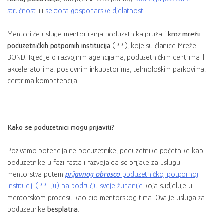
stručnosti
ili
sektora gospodarske djelatnosti
.
Mentori će usluge mentoriranja poduzetnika pružati
kroz mrežu
poduzetničkih potpornih institucija
(PPI), koje su članice Mreže
BOND. Riječ je o razvojnim agencijama, poduzetničkim centrima ili
akceleratorima, poslovnim inkubatorima, tehnološkim parkovima,
centrima kompetencija.
Kako se poduzetnici mogu prijaviti?
Pozivamo potencijalne poduzetnike, poduzetnike početnike kao i
poduzetnike u fazi rasta i razvoja da se prijave za uslugu
mentorstva putem
prijavnog obrasca
poduzetničkoj potpornoj
instituciji (PPI-ju) na području svoje županije
koja sudjeluje u
mentorskom procesu kao dio mentorskog tima
.
Ova je usluga za
poduzetnike
besplatna
.