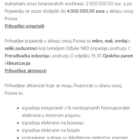
maksimalni iznos bespovratnih sredstava: 2.000.000,00 eur, a po
Prijavitelju se može dodijeliti do
4.000.000,00 eura
u sklopu ovog
Poziva.
Prihvatljivi prijavitelji
Prihvatljivi prijavitelji u sklopu ovog Poziva su
mikro, mali, srednji i
veliki poduzetnici
koji temeljem Odluke NKD pripadaju području C:
Prerađivačka industrija
i području D odjeljku 35.30
Opskrba parom
i klimatizacija
.
Prihvatljive aktivnosti
Prihvatljive aktivnosti koje se mogu financirati u okviru ovog
Poziva su:
izgradnja integriranih i/ili neintegriranih fotonaponskih
elektrana u mrežnom pogonu
izgradnja elektrane na biomasu
izgradnja elektrane na bioplin
postavljanje sustava za skladištenje električne energije