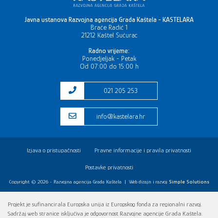
Javna ustanova Razvojna agencija Grada Kaštela - KASTELARA
Braće Radić 1
21212 Kaštel Sućurac
Radno vrijeme:
Ponedjeljak - Petak
Od 07:00 do 15:00 h
021 205 253
info@kastelara.hr
Izjava o pristupačnosti
Pravne informacije i pravila privatnosti
Postavke privatnosti
Copyright © 2026 - Razvojna agencija Grada Kaštela
|
Web dizajn i razvoj
Simple Solutions
Projekt je sufinancirala Europska unija iz Europskog fonda za regionalni razvoj.
Sadržaj web stranice isključiva je odgovornost Razvojne agencije Grada Kaštela.