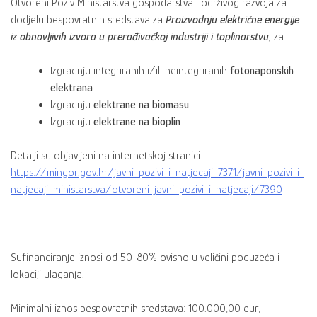
Otvoreni Poziv Ministarstva gospodarstva i održivog razvoja za
dodjelu bespovratnih sredstava za
Proizvodnju električne energije
iz obnovljivih izvora u prerađivačkoj industriji i toplinarstvu
,
za:
Izgradnju integriranih i/ili neintegriranih
fotonaponskih
elektrana
Izgradnju
elektrane na biomasu
Izgradnju
elektrane na bioplin
Detalji su objavljeni na internetskoj stranici:
https://mingor.gov.hr/javni-pozivi-i-natjecaji-7371/javni-pozivi-i-
natjecaji-ministarstva/otvoreni-javni-pozivi-i-natjecaji/7390
Sufinanciranje iznosi od 50-80% ovisno u veličini poduzeća i
lokaciji ulaganja.
Minimalni iznos bespovratnih sredstava: 100.000,00 eur,