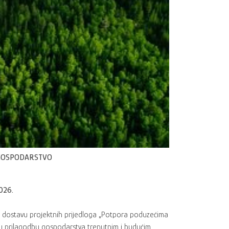
 GOSPODARSTVO
026.
za dostavu projektnih prijedloga „Potpora poduzećima
bržu prilagodbu gospodarstva trenutnim i budućim