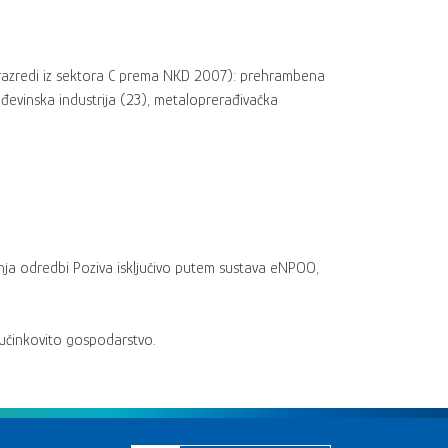
a (razredi iz sektora C prema NKD 2007): prehrambena
građevinska industrija (23), metaloprerađivačka
ženja odredbi Poziva isključivo putem sustava eNPOO,
 učinkovito gospodarstvo.