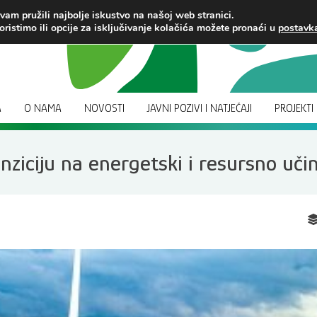
am pružili najbolje iskustvo na našoj web stranici.
oristimo ili opcije za isključivanje kolačića možete pronaći u
postav
A
O NAMA
NOVOSTI
JAVNI POZIVI I NATJEČAJI
PROJEKTI
ziciju na energetski i resursno uči