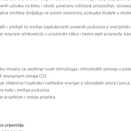
vnih učinaka na klimu i okoliš, povećanu održivost proizvodnje, očuvanj
ratna sredstva dodjeljuju se putem otvorenog postupka dodjele u modal
ih i srednjih te srednje kapitaliziranih privatnih poduzeća iz energetski
sursne učinkovitosti u proizvodni ciklus i životni vijek proizvoda, kao 
nu imovinu za uvođenje novih tehnologija i tehnoloških rješenja u poslov
ili smanjenjem emisija CO2
 električne/toplinske/rashladne energije iz obnovljivih izvora (sunca,
a mala i srednja poduzeća
e projektom i revizija projekta
o prijavitelju
: