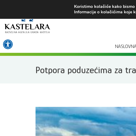
Preskoči
Koristimo kolačiće kako bismo v
na
Informacije o kolačićima koje k
sadržaj
Open toolbar
NASLOVN
Potpora poduzećima za tran