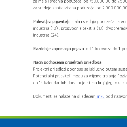
za mala i srednja poduzeća: od 750.000,00 do 7.5
za srednje kapitalizirana poduzeća: od 2.000.000,
Prihvatljivi prijavitelji
: mala i srednja poduzeća i sred
industrija (10) , proizvodnja tekstila (13), drvoprerađ
industrija (24).
Razdoblje zaprimanja prijava
: od 1. kolovoza do 1. p
Način podnošenja projektnih prijedloga
:
Projektni prijedlozi podnose se isključivo putem sus
Potencijalni prijavitelji mogu za vrijeme trajanja Po
do 14 kalendarskih dana prije isteka krajnjeg roka z
Dokumenti se nalaze na slijedećem
linku
pod nazivom: