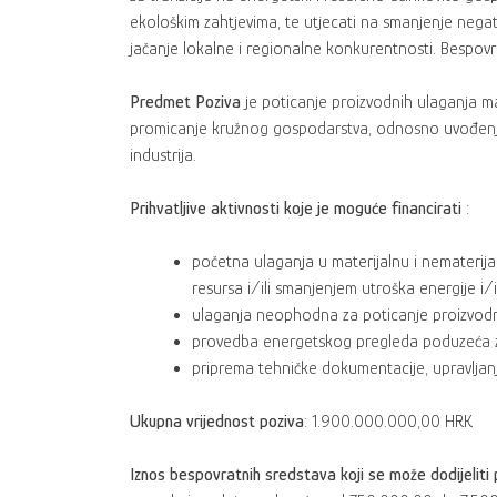
ekološkim zahtjevima, te utjecati na smanjenje negati
jačanje lokalne i regionalne konkurentnosti. Bespov
Predmet Poziva
je poticanje proizvodnih ulaganja mal
promicanje kružnog gospodarstva, odnosno uvođenje re
industrija.
Prihvatljive aktivnosti koje je moguće financirati
:
početna ulaganja u materijalnu i nematerijal
resursa i/ili smanjenjem utroška energije i/
ulaganja neophodna za poticanje proizvodnje
provedba energetskog pregleda poduzeća z
priprema tehničke dokumentacije, upravljanj
Ukupna vrijednost poziva
: 1.900.000.000,00 HRK
Iznos bespovratnih sredstava koji se može dodijeliti p