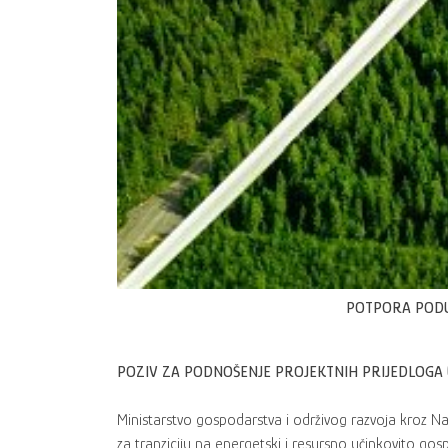
POTPORA PODU
POZIV ZA PODNOŠENJE PROJEKTNIH PRIJEDLOGA 
Ministarstvo gospodarstva i održivog razvoja kroz N
za tranziciju na energetski i resursno učinkovito gos