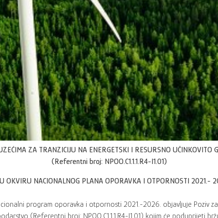
ZEĆIMA ZA TRANZICIJU NA ENERGETSKI I RESURSNO UČINKOVITO
(Referentni broj: NPOO.C1.1.1.R4-I1.01)
U OKVIRU NACIONALNOG PLANA OPORAVKA I OTPORNOSTI 2021.- 2
acionalni program oporavka i otpornosti 2021.-2026. objavljuje Poziv 
podarstvo (Referentni broj: NPOO.C1.1.1.R4-I1.01) kojim će poduprijeti 