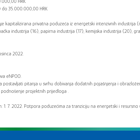
00.000,00 HRK
00 do 35.000.000,00 HRK
nje kapitalizirana privatna poduzeća iz energetski intenzivnih industrij
ivačka industrija (16), papirna industrija (17), kemijska industrija (20), 
rosinca 2022.
tava eNPOO.
ziva postavljati pitanja u svrhu dobivanja dodatnih pojašnjenja i obrazlo
a podnošenje projektnih prijedloga .
 1. 7. 2022. Potpora poduzećima za tranziciju na energetski i resursno