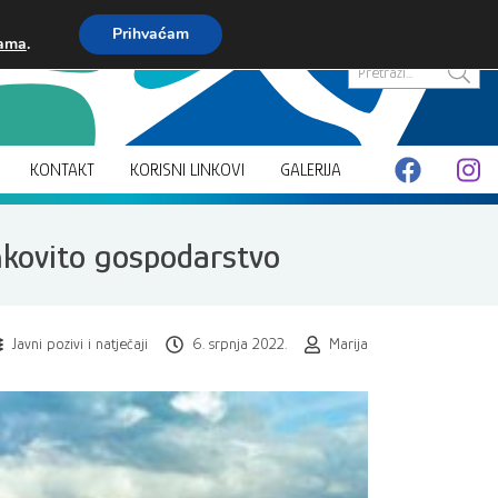
Prihvaćam
kama
.
Pretraži...
KONTAKT
KORISNI LINKOVI
GALERIJA
nkovito gospodarstvo
Javni pozivi i natječaji
6. srpnja 2022.
Marija