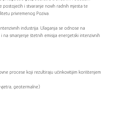
e postojećih i stvaranje novih radnih mjesta te
itetu privremenog Poziva.
 intenzivnih industrija. Ulaganja se odnose na
i na smanjenje štetnih emisija energetski intenzivnih
ne procese koji rezultiraju učinkovitijim korištenjem
 vjetra, geotermalne)