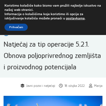
Preskoči
Koristimo kolačiće kako bismo vam pružili najbolje iskustvo na
na
našoj web stranici.
sadržaj
Informacije o kolačićima koje koristimo ili opcije za
isključivanje kolačića možete pronaći u
postavkama
.
Open toolbar
Prihvaćam
Natječaj za tip operacije 5.2.1.
Obnova poljoprivrednog zemljišta
i proizvodnog potencijala
Javni pozivi i natječaji
18. ožujka 2022.
Marija