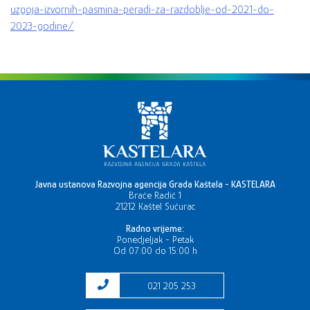
uzgoja-izvornih-pasmina-peradi-za-razdoblje-od-2021-do-
2023-godine/
Javna ustanova Razvojna agencija Grada Kaštela - KASTELARA
Braće Radić 1
21212 Kaštel Sućurac
Radno vrijeme:
Ponedjeljak - Petak
Od 07:00 do 15:00 h
021 205 253