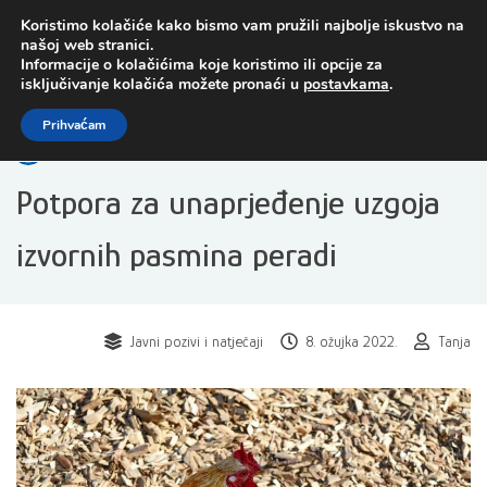
Preskoči
Koristimo kolačiće kako bismo vam pružili najbolje iskustvo na
na
našoj web stranici.
sadržaj
Informacije o kolačićima koje koristimo ili opcije za
isključivanje kolačića možete pronaći u
postavkama
.
Open toolbar
Prihvaćam
Potpora za unaprjeđenje uzgoja
izvornih pasmina peradi
Javni pozivi i natječaji
8. ožujka 2022.
Tanja