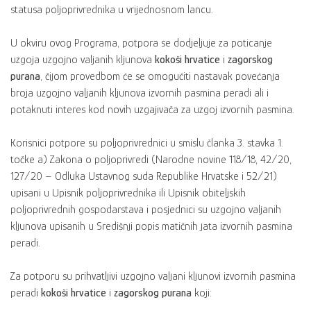
statusa poljoprivrednika u vrijednosnom lancu.
U okviru ovog Programa, potpora se dodjeljuje za poticanje
uzgoja uzgojno valjanih kljunova
kokoši hrvatice
i
zagorskog
purana
, čijom provedbom će se omogućiti nastavak povećanja
broja uzgojno valjanih kljunova izvornih pasmina peradi ali i
potaknuti interes kod novih uzgajivača za uzgoj izvornih pasmina.
Korisnici potpore su poljoprivrednici u smislu članka 3. stavka 1.
točke a) Zakona o poljoprivredi (Narodne novine 118/18, 42/20,
127/20 – Odluka Ustavnog suda Republike Hrvatske i 52/21)
upisani u Upisnik poljoprivrednika ili Upisnik obiteljskih
poljoprivrednih gospodarstava i posjednici su uzgojno valjanih
kljunova upisanih u Središnji popis matičnih jata izvornih pasmina
peradi.
Za potporu su prihvatljivi uzgojno valjani kljunovi izvornih pasmina
peradi
kokoši hrvatice
i
zagorskog purana
koji: