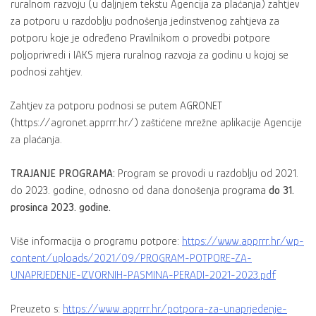
ruralnom razvoju (u daljnjem tekstu Agencija za plaćanja) zahtjev
za potporu u razdoblju podnošenja jedinstvenog zahtjeva za
potporu koje je određeno Pravilnikom o provedbi potpore
poljoprivredi i IAKS mjera ruralnog razvoja za godinu u kojoj se
podnosi zahtjev.
Zahtjev za potporu podnosi se putem AGRONET
(https://agronet.apprrr.hr/) zaštićene mrežne aplikacije Agencije
za plaćanja.
TRAJANJE PROGRAMA:
Program se provodi u razdoblju od 2021.
do 2023. godine, odnosno od dana donošenja programa
do 31.
prosinca 2023. godine.
Više informacija o programu potpore:
https://www.apprrr.hr/wp-
content/uploads/2021/09/PROGRAM-POTPORE-ZA-
UNAPRJEDENJE-IZVORNIH-PASMINA-PERADI-2021-2023.pdf
Preuzeto s:
https://www.apprrr.hr/potpora-za-unaprjedenje-