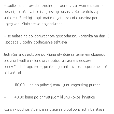
– sudjeluju u provedbi uzgojnog programa za izvorne pasmine
peradi, kokoš hrvaticu i zagorskog purana a što se dokazuje
upisom u Središnji popis matičnih jata izvornih pasmina peradi
kojeg vodi Ministarstvo poljoprivrede
– se nalaze na poljoprivrednom gospodarstvu korisnika na dan 15.
listopada u godini podnošenja zahtjeva
Jedinični iznos potpore po kljunu utvrđuje se temeljem ukupnog
broja prihvatljivih kljunova za potporu i visine sredstava
predviđenih Programom, pri čemu jedinični iznos potpore ne može
biti veći od:
– 110,00 kuna po prihvatljivom kljunu zagorskog purana
– 40,00 kuna po prihvatljivom kljunu kokoši hrvatice
Korisnik podnosi Agenciji za plaćanja u poljoprivredi, ribarstvu i