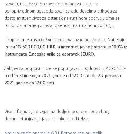
razvoju, uključenje članova gospodarstva u rad na
poljoprivrednom gospodarstvu i zaradu dovoljno prihoda za
dostojanstven život za ostanak na ruralnom području čime se
pridonosi smanjenju nezaposlenosti na ruralnom području.
Ukupan iznos raspoloživih sredstava javne potpore po Natječaju
iznosi
112.500.000,00 HRK, a intenzitet javne potpore je 100% iz
Instrumenta Europske unije za oporavak (EURI).
Zahtjev za potporu može se popunjavati i podnositi u AGRONET-
u
od 15. studenoga 2021. godine od 12:00 sati do 28. prosinca
2021. godine do 12:00 sati
.
Više informacija o uvjetima dodjele potpore i potrebnoj
dokumentaciji za prijavu na linku ispod teksta.
Natječaj za tip operacije 6.3.1. Potpora razvoju malih