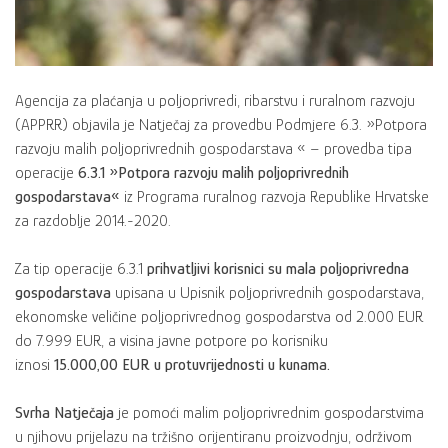
Agencija za plaćanja u poljoprivredi, ribarstvu i ruralnom razvoju
(APPRR) objavila je Natječaj za provedbu Podmjere 6.3. »Potpora
razvoju malih poljoprivrednih gospodarstava « – provedba tipa
operacije
6.3.1 »Potpora razvoju malih poljoprivrednih
gospodarstava«
iz Programa ruralnog razvoja Republike Hrvatske
za razdoblje 2014.-2020.
Za tip operacije 6.3.1
prihvatljivi korisnici su mala poljoprivredna
gospodarstava
upisana u Upisnik poljoprivrednih gospodarstava,
ekonomske veličine poljoprivrednog gospodarstva od 2.000 EUR
do 7.999 EUR, a visina javne potpore po korisniku
iznosi
15.000,00 EUR u protuvrijednosti u kunama.
Svrha Natječaja
je pomoći malim poljoprivrednim gospodarstvima
u njihovu prijelazu na tržišno orijentiranu proizvodnju, održivom