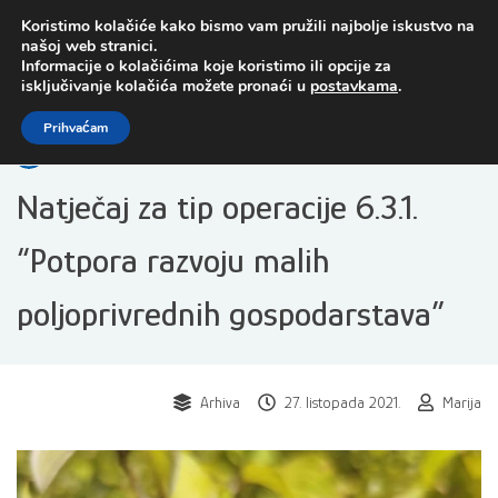
Preskoči
Koristimo kolačiće kako bismo vam pružili najbolje iskustvo na
na
našoj web stranici.
sadržaj
Informacije o kolačićima koje koristimo ili opcije za
isključivanje kolačića možete pronaći u
postavkama
.
Open toolbar
Prihvaćam
Natječaj za tip operacije 6.3.1.
“Potpora razvoju malih
poljoprivrednih gospodarstava”
Arhiva
27. listopada 2021.
Marija