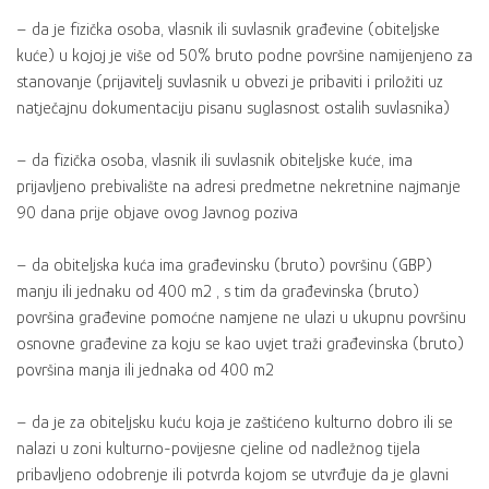
– da je fizička osoba, vlasnik ili suvlasnik građevine (obiteljske
kuće) u kojoj je više od 50% bruto podne površine namijenjeno za
stanovanje (prijavitelj suvlasnik u obvezi je pribaviti i priložiti uz
natječajnu dokumentaciju pisanu suglasnost ostalih suvlasnika)
– da fizička osoba, vlasnik ili suvlasnik obiteljske kuće, ima
prijavljeno prebivalište na adresi predmetne nekretnine najmanje
90 dana prije objave ovog Javnog poziva
– da obiteljska kuća ima građevinsku (bruto) površinu (GBP)
manju ili jednaku od 400 m2 , s tim da građevinska (bruto)
površina građevine pomoćne namjene ne ulazi u ukupnu površinu
osnovne građevine za koju se kao uvjet traži građevinska (bruto)
površina manja ili jednaka od 400 m2
– da je za obiteljsku kuću koja je zaštićeno kulturno dobro ili se
nalazi u zoni kulturno-povijesne cjeline od nadležnog tijela
pribavljeno odobrenje ili potvrda kojom se utvrđuje da je glavni