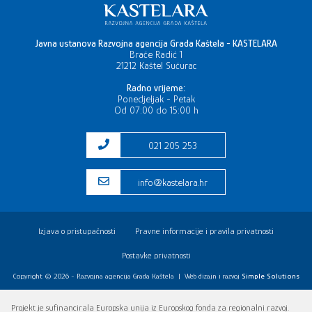
Javna ustanova Razvojna agencija Grada Kaštela - KASTELARA
Braće Radić 1
21212 Kaštel Sućurac
Radno vrijeme:
Ponedjeljak - Petak
Od 07:00 do 15:00 h
021 205 253
info@kastelara.hr
Izjava o pristupačnosti
Pravne informacije i pravila privatnosti
Postavke privatnosti
Copyright © 2026 - Razvojna agencija Grada Kaštela
|
Web dizajn i razvoj
Simple Solutions
Projekt je sufinancirala Europska unija iz Europskog fonda za regionalni razvoj.