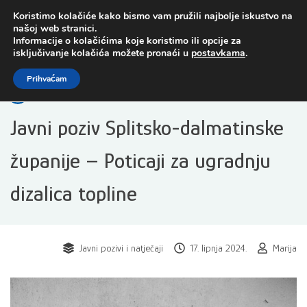
Preskoči
Koristimo kolačiće kako bismo vam pružili najbolje iskustvo na
na
našoj web stranici.
sadržaj
Informacije o kolačićima koje koristimo ili opcije za
isključivanje kolačića možete pronaći u
postavkama
.
Open toolbar
Prihvaćam
Javni poziv Splitsko-dalmatinske
županije – Poticaji za ugradnju
dizalica topline
Javni pozivi i natječaji
17. lipnja 2024.
Marija