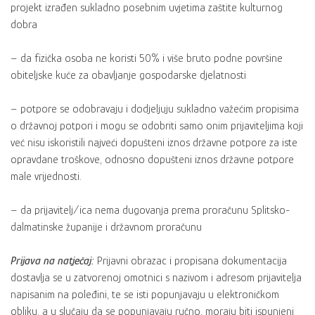
projekt izrađen sukladno posebnim uvjetima zaštite kulturnog
dobra
– da fizička osoba ne koristi 50% i više bruto podne površine
obiteljske kuće za obavljanje gospodarske djelatnosti
– potpore se odobravaju i dodjeljuju sukladno važećim propisima
o državnoj potpori i mogu se odobriti samo onim prijaviteljima koji
već nisu iskoristili najveći dopušteni iznos državne potpore za iste
opravdane troškove, odnosno dopušteni iznos državne potpore
male vrijednosti.
– da prijavitelj/ica nema dugovanja prema proračunu Splitsko-
dalmatinske županije i državnom proračunu
Prijava na natječaj:
Prijavni obrazac i propisana dokumentacija
dostavlja se u zatvorenoj omotnici s nazivom i adresom prijavitelja
napisanim na poleđini, te se isti popunjavaju u elektroničkom
obliku, a u slučaju da se popunjavaju ručno, moraju biti ispunjeni