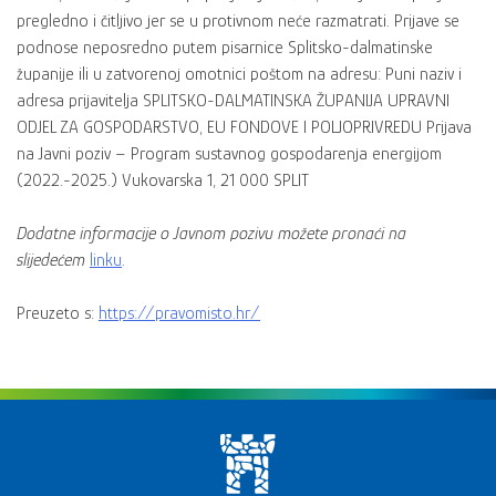
pregledno i čitljivo jer se u protivnom neće razmatrati. Prijave se
podnose neposredno putem pisarnice Splitsko-dalmatinske
županije ili u zatvorenoj omotnici poštom na adresu: Puni naziv i
adresa prijavitelja SPLITSKO-DALMATINSKA ŽUPANIJA UPRAVNI
ODJEL ZA GOSPODARSTVO, EU FONDOVE I POLJOPRIVREDU Prijava
na Javni poziv – Program sustavnog gospodarenja energijom
(2022.-2025.) Vukovarska 1, 21 000 SPLIT
Dodatne informacije o Javnom pozivu možete pronaći na
slijedećem
linku
.
Preuzeto s:
https://pravomisto.hr/