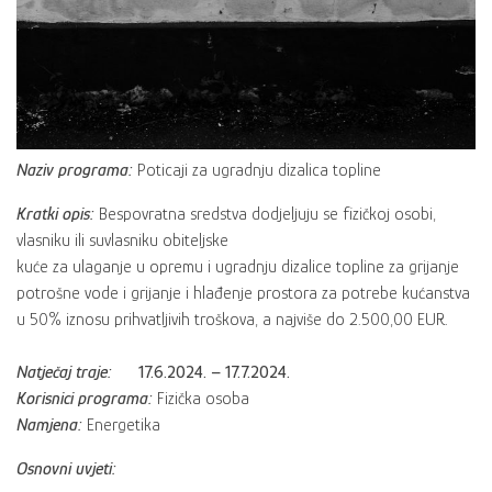
Naziv programa:
Poticaji za ugradnju dizalica topline
Kratki opis:
Bespovratna sredstva dodjeljuju se fizičkoj osobi,
vlasniku ili suvlasniku obiteljske
kuće za ulaganje u opremu i ugradnju dizalice topline za grijanje
potrošne vode i grijanje i hlađenje prostora za potrebe kućanstva
u
50% iznosu prihvatljivih troškova, a najviše do 2.500,00 EUR.
Natječaj traje:
17.6.2024. – 17.7.2024.
Korisnici programa:
Fizička osoba
Namjena:
Energetika
Osnovni uvjeti: