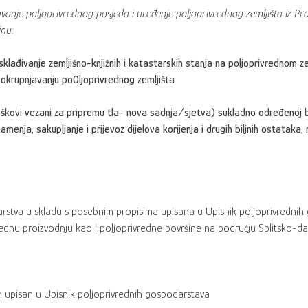
vanje poljoprivrednog posjeda i uređenje poljoprivrednog zemljišta iz P
inu:
lađivanje zemljišno-knjižnih i katastarskih stanja na poljoprivrednom zem
 okrupnjavanju po0ljoprivrednog zemljišta
škovi vezani za pripremu tla- nova sadnja/sjetva) sukladno određenoj bil
kamenja, sakupljanje i prijevoz dijelova korijenja i drugih biljnih ostataka
rstva u skladu s posebnim propisima upisana u Upisnik poljoprivrednih
vrednu proizvodnju kao i poljoprivredne površine na području Splitsko-d
an upisan u Upisnik poljoprivrednih gospodarstava