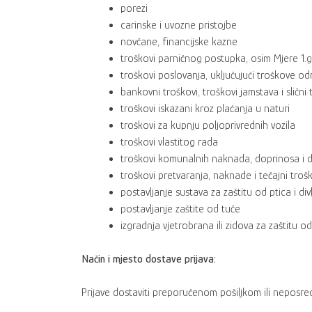
porezi
carinske i uvozne pristojbe
novčane, financijske kazne
troškovi parničnog postupka, osim Mjere 1.gdj
troškovi poslovanja, uključujući troškove o
bankovni troškovi, troškovi jamstava i slični 
troškovi iskazani kroz plaćanja u naturi
troškovi za kupnju poljoprivrednih vozila
troškovi vlastitog rada
troškovi komunalnih naknada, doprinosa i dru
troškovi pretvaranja, naknade i tečajni troš
postavljanje sustava za zaštitu od ptica i divl
postavljanje zaštite od tuče
izgradnja vjetrobrana ili zidova za zaštitu 
Način i mjesto dostave prijava:
Prijave dostaviti preporučenom pošiljkom ili neposre