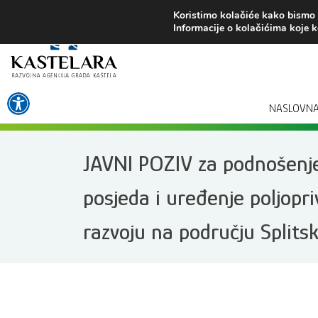
Preskoči
Koristimo kolačiće kako bismo v
na
Informacije o kolačićima koje k
sadržaj
Open toolbar
NASLOVN
JAVNI POZIV za podnošenje 
posjeda i uređenje poljopr
razvoju na području Splits