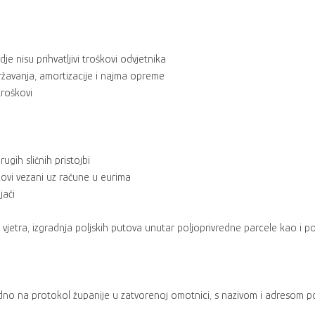
e nisu prihvatljivi troškovi odvjetnika
državanja, amortizacije i najma opreme
troškovi
gih sličnih pristojbi
kovi vezani uz račune u eurima
jači
od vjetra, izgradnja poljskih putova unutar poljoprivredne parcele kao i
dno na protokol županije u zatvorenoj omotnici, s nazivom i adresom po