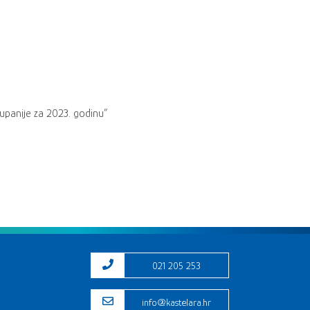
županije za 2023. godinu”
021 205 253
info@kastelara.hr