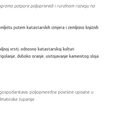
rograma potpore poljoprivredi i ruralnom razvoju na
ljištu putem katastarskih izmjera i zemljišno knjižnih
jnoj vrsti, odnosno katastarskoj kulturi
, rigolanje, duboko oranje, usitnjavanje kamenitog sloja
 gospodarstava, poljoprivredne površine upisane u
almatinske županije