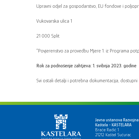
Upravni odjel za gospodarstvo, EU fondove i poljopr
Vukovarska ulica 1
21 000 Split
“Povjerenstvo za provedbu Mjere 1. iz Programa potp
Rok za podnošenje zahtjeva: 1. svibnja 2023. godine
Svi ostali detalji i potrebna dokumentacija, dostupni
Javna ustanova Razvojna
Kaštela - KASTELARA
Braće Radić 1
21212 Kaštel Sućurac