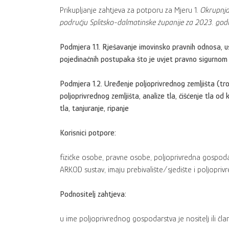
Prikupljanje zahtjeva za potporu za Mjeru 1.
Okrupnja
području Splitsko-dalmatinske županije za 2023. god
Podmjera 1.1. Rješavanje imovinsko pravnih odnosa, usk
pojedinačnih postupaka što je uvjet pravno sigurnom
Podmjera 1.2. Uređenje poljoprivrednog zemljišta (tro
poljoprivrednog zemljišta, analize tla, čišćenje tla od 
tla, tanjuranje, ripanje
Korisnici potpore:
fizičke osobe, pravne osobe, poljoprivredna gospoda
ARKOD sustav, imaju prebivalište/sjedište i poljopri
Podnositelj zahtjeva:
u ime poljoprivrednog gospodarstva je nositelj ili čl