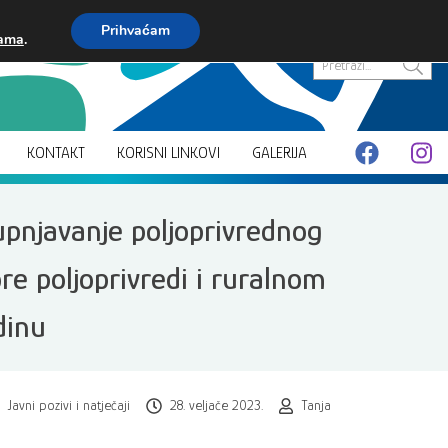
Prihvaćam
kama
.
Pretraži...
KONTAKT
KORISNI LINKOVI
GALERIJA
upnjavanje poljoprivrednog
re poljoprivredi i ruralnom
dinu
Javni pozivi i natječaji
28. veljače 2023.
Tanja