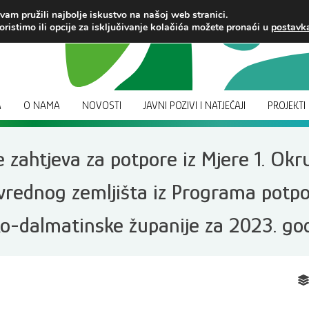
am pružili najbolje iskustvo na našoj web stranici.
oristimo ili opcije za isključivanje kolačića možete pronaći u
postav
A
O NAMA
NOVOSTI
JAVNI POZIVI I NATJEČAJI
PROJEKTI
zahtjeva za potpore iz Mjere 1. Okr
ivrednog zemljišta iz Programa potpo
ko-dalmatinske županije za 2023. go