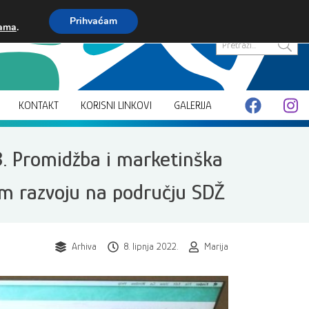
Prihvaćam
kama
.
Pretraži...
KONTAKT
KORISNI LINKOVI
GALERIJA
3. Promidžba i marketinška
om razvoju na području SDŽ
Arhiva
8. lipnja 2022.
Marija