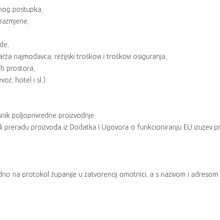
čnog postupka,
 razmjene,
de,
rža najmodavca, režijski troškovi i troškovi osiguranja,
ih prostora,
oz, hotel i sl.).
snik poljoprivredne proizvodnje
 ili preradu proizvoda iz Dodatka I Ugovora o funkcioniranju EU izuzev p
dno na protokol županije u zatvorenoj omotnici, a s nazivom i adresom k