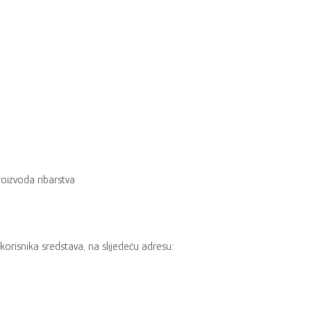
roizvoda ribarstva
orisnika sredstava, na slijedeću adresu: