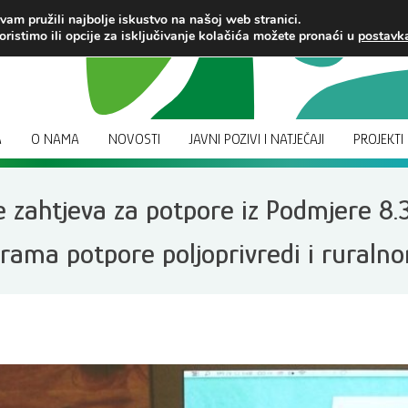
am pružili najbolje iskustvo na našoj web stranici.
oristimo ili opcije za isključivanje kolačića možete pronaći u
postav
A
O NAMA
NOVOSTI
JAVNI POZIVI I NATJEČAJI
PROJEKTI
 zahtjeva za potpore iz Podmjere 8.
rama potpore poljoprivredi i ruraln