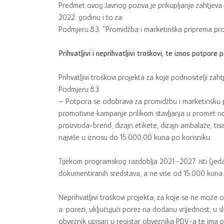
Predmet ovog Javnog poziva je prikupljanje zahtjeva
2022. godinu i to za:
Podmjeru 8.3. “Promidžba i marketinška priprema pr
Prihvatljivi i neprihvatljivi troškovi, te iznos potpore p
Prihvatljivi troškovi projekta za koje podnositelji zah
Podmjeru 8.3.
– Potpora se odobrava za promidžbu i marketinšku pr
promotivne kampanje prilikom stavljanja u promet nov
proizvoda-brend, dizajn etikete, dizajn ambalaže, ti
najviše u iznosu do 15.000,00 kuna po korisniku.
Tijekom programskog razdoblja 2021.-2027. isti (jed
dokumentiranih sredstava, a ne više od 15.000 kuna
Neprihvatljivi troškovi projekta, za koje se ne može o
a. porezi, uključujući porez na dodanu vrijednost, u s
obveznik upisan u registar obveznika PDV-a te ima 