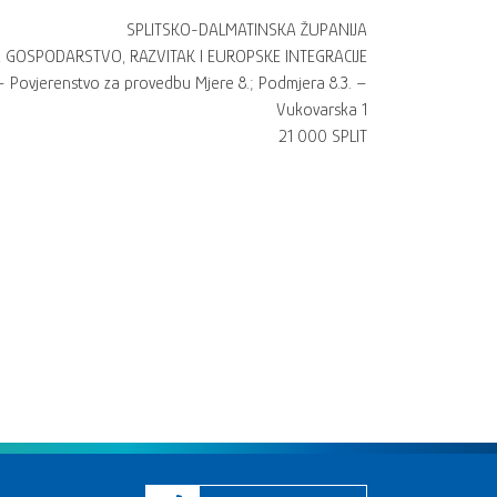
SPLITSKO-DALMATINSKA ŽUPANIJA
A GOSPODARSTVO, RAZVITAK I EUROPSKE INTEGRACIJE
 – Povjerenstvo za provedbu Mjere 8.; Podmjera 8.3. –
Vukovarska 1
21 000 SPLIT