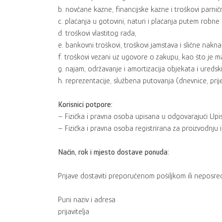
b. novčane kazne, financijske kazne i troškovi parni
c. plaćanja u gotovini, naturi i plaćanja putem robne
d. troškovi vlastitog rada,
e. bankovni troškovi, troškovi jamstava i slične nakna
f. troškovi vezani uz ugovore o zakupu, kao što je ma
g. najam, održavanje i amortizacija objekata i uredsk
h. reprezentacije, službena putovanja (dnevnice, prijev
Korisnici potpore:
– Fizička i pravna osoba upisana u odgovarajući Upi
– Fizička i pravna osoba registrirana za proizvodnju
Način, rok i mjesto dostave ponuda:
Prijave dostaviti preporučenom pošiljkom ili neposre
Puni naziv i adresa
prijavitelja