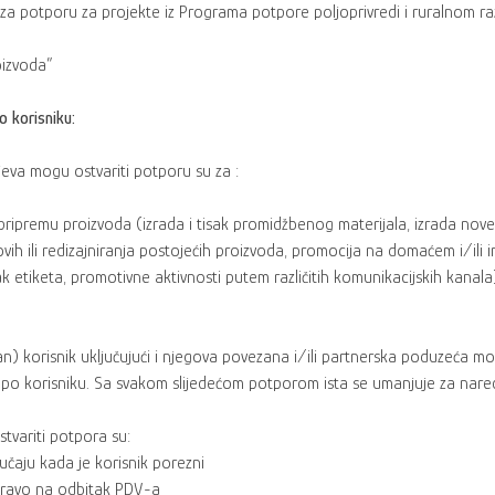
 za potporu za projekte iz Programa potpore poljoprivredi i ruralnom ra
oizvoda”
o korisniku:
tjeva mogu ostvariti potporu su za :
ipremu proizvoda (izrada i tisak promidžbenog materijala, izrada nove 
ih ili redizajniranja postojećih proizvoda, promocija na domaćem i/ili i
sak etiketa, promotivne aktivnosti putem različitih komunikacijskih ka
an) korisnik uključujući i njegova povezana i/ili partnerska poduzeća 
 po korisniku. Sa svakom slijedećom potporom ista se umanjuje za nar
stvariti potpora su:
lučaju kada je korisnik porezni
pravo na odbitak PDV-a