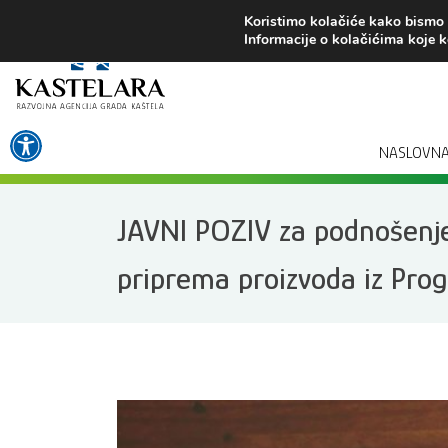
Preskoči
Koristimo kolačiće kako bismo v
na
Informacije o kolačićima koje k
sadržaj
Open toolbar
NASLOVN
JAVNI POZIV za podnošenje
priprema proizvoda iz Prog