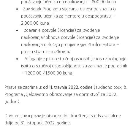
poučavanju učenika na naukovanju – 800,00 kuna
Završetak Programa stjecanja osnovnog znanja o
poučavanju učenika za mentore u gospodarstvu –
2.000,00 kuna
Izdavanje dozvole (licencije) za izvođenje
naukovanja/obnova dozvole (licencije) za izvođenje
naukovanja u slučaju promjene sjedišta ili mentora –
prema stvarnim troškovima
Polaganje ispita o stručnoj osposobljenosti /polaganje
ispita o stručnoj osposobljenosti za zanimanje pogrebnik
– 1.200,00 /1.500,00 kuna
Prijave se zaprimaju:
od 11. travnja 2022. godine
(sukladno točki 8.
Programa „Cjeloživotno obrazovanje za obrtništvo“ za 2022.
godinu).
Otvoreni javni poziv je otvoren do iskorištenja sredstava, ali ne
dulje od 31. listopada 2022. godine.