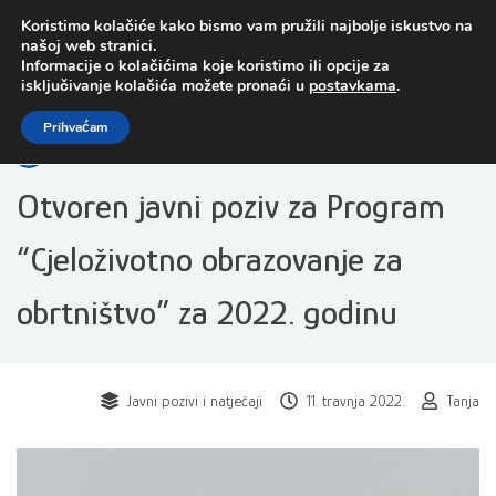
Preskoči
Koristimo kolačiće kako bismo vam pružili najbolje iskustvo na
na
našoj web stranici.
sadržaj
Informacije o kolačićima koje koristimo ili opcije za
isključivanje kolačića možete pronaći u
postavkama
.
Open toolbar
Prihvaćam
Otvoren javni poziv za Program
“Cjeloživotno obrazovanje za
obrtništvo” za 2022. godinu
Javni pozivi i natječaji
11. travnja 2022.
Tanja