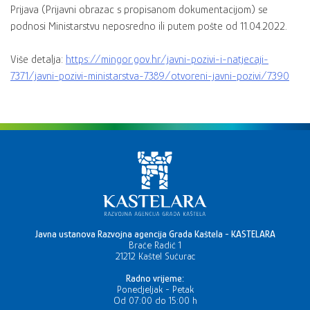
Prijava (Prijavni obrazac s propisanom dokumentacijom) se
podnosi Ministarstvu neposredno ili putem pošte od 11.04.2022.
Više detalja:
https://mingor.gov.hr/javni-pozivi-i-natjecaji-
7371/javni-pozivi-ministarstva-7389/otvoreni-javni-pozivi/7390
Javna ustanova Razvojna agencija Grada Kaštela - KASTELARA
Braće Radić 1
21212 Kaštel Sućurac
Radno vrijeme:
Ponedjeljak - Petak
Od 07:00 do 15:00 h