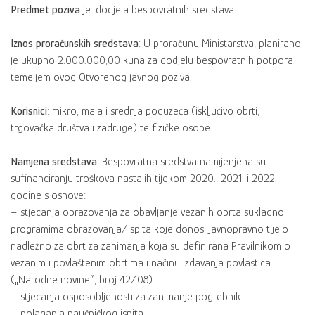
Predmet poziva
je: dodjela bespovratnih sredstava
Iznos proračunskih sredstava
: U proračunu Ministarstva, planirano
je ukupno 2.000.000,00 kuna za dodjelu bespovratnih potpora
temeljem ovog Otvorenog javnog poziva.
Korisnici
: mikro, mala i srednja poduzeća (isključivo obrti,
trgovačka društva i zadruge) te fizičke osobe.
Namjena sredstava:
Bespovratna sredstva namijenjena su
sufinanciranju troškova nastalih tijekom 2020., 2021. i 2022.
godine s osnove:
– stjecanja obrazovanja za obavljanje vezanih obrta sukladno
programima obrazovanja/ispita koje donosi javnopravno tijelo
nadležno za obrt za zanimanja koja su definirana Pravilnikom o
vezanim i povlaštenim obrtima i načinu izdavanja povlastica
(„Narodne novine“, broj 42/08)
– stjecanja osposobljenosti za zanimanje pogrebnik
– polaganja naučničkog ispita