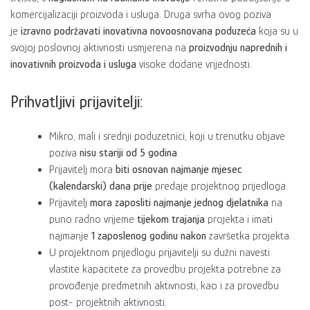
komercijalizaciji proizvoda i usluga. Druga svrha ovog poziva
je
izravno podržavati inovativna novoosnovana poduzeća
koja su u
svojoj poslovnoj aktivnosti usmjerena na
proizvodnju naprednih i
inovativnih proizvoda i usluga
visoke dodane vrijednosti.
Prihvatljivi prijavitelji:
Mikro, mali i srednji poduzetnici, koji u trenutku objave
poziva
nisu stariji od 5 godina
.
Prijavitelj mora
biti osnovan najmanje mjesec
(kalendarski) dana prije
predaje projektnog prijedloga.
Prijavitelj
mora zaposliti najmanje jednog djelatnika
na
puno radno vrijeme
tijekom trajanja
projekta i imati
najmanje
1 zaposlenog godinu nakon
završetka projekta.
U projektnom prijedlogu prijavitelji su dužni navesti
vlastite kapacitete za provedbu projekta potrebne za
provođenje predmetnih aktivnosti, kao i za provedbu
post- projektnih aktivnosti.