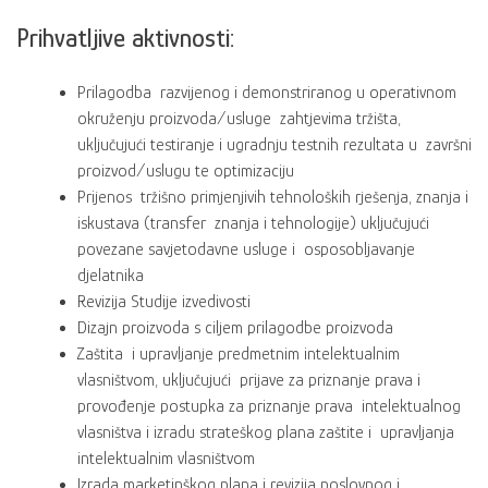
Prihvatljive aktivnosti:
Prilagodba razvijenog i demonstriranog u operativnom
okruženju proizvoda/usluge zahtjevima tržišta,
uključujući testiranje i ugradnju testnih rezultata u završni
proizvod/uslugu te optimizaciju
Prijenos tržišno primjenjivih tehnoloških rješenja, znanja i
iskustava (transfer znanja i tehnologije) uključujući
povezane savjetodavne usluge i osposobljavanje
djelatnika
Revizija Studije izvedivosti
Dizajn proizvoda s ciljem prilagodbe proizvoda
Zaštita i upravljanje predmetnim intelektualnim
vlasništvom, uključujući prijave za priznanje prava i
provođenje postupka za priznanje prava intelektualnog
vlasništva i izradu strateškog plana zaštite i upravljanja
intelektualnim vlasništvom
Izrada marketinškog plana i revizija poslovnog i