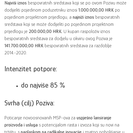
Najviši iznos
bespovratnih sredstava koji se po ovom Pozivu može
dodijeliti pojedinom poduzetniku iznosi
1.000.000,00 HRK
po
pojedinom projektnom prijedlogu, a
najniži iznos
bespovratnih
sredstava koji se može dodijeliti po pojedinom projektnom
prijedlogu je
200.000,00 HRK.
U kupan raspoloživ iznos
bespovratnih sredstava za dodjelu u okviru ovog Poziva je
141.700.000,00 HRK
bespovratnih sredstava za razdoblje
2014.-2020.
Intenzitet potpore:
do najviše 85 %
Svrha (cilj) Poziva:
Poticanje novoosnovanih MSP-ova za
uspješno lansiranje
proizvoda i usluga
s potencijalom rasta i izvoza koji su novi na
tržištu, s
naglaskom na radikalne inovacije
i znatno poboljšanje u