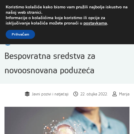
Preskoči
Koristimo kolačiće kako bismo vam pružili najbolje iskustvo na
na
našoj web stranici.
sadržaj
Informacije o kolačićima koje koristimo ili opcije za
isključivanje kolačića možete pronaći u
postavkama
.
Open toolbar
Prihvaćam
Bespovratna sredstva za
novoosnovana poduzeća
Javni pozivi i natječaji
22. ožujka 2022.
Marija