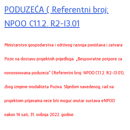
PODUZEĆA ( Referentni broj:
NPOO C1.1.2. R2-I3.01
Ministarstvo gospodarstva i održivog razvoja poništava i zatvara
Poziv na dostavu projektnih prijedloga „Bespovratne potpore za
novoosnovana poduzeća“ (Referentni broj: NPOO.C1.1.2. R2-I3.01),
zbog izmjene modaliteta Poziva. Slijedom navedenog, rad na
projektnim prijavama neće biti moguć unutar sustava eNPOO
nakon 14 sati, 31. svibnja 2022. godine.