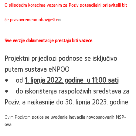
O slijedećim koracima vezanim za Poziv potencijalni prijavitelji bit
će pravovremeno obaviješte
ni.
Sve verzije dokumentacije prestaju biti važeće.
Projektni prijedlozi podnose se isključivo
putem sustava eNPOO
• od
1. lipnja 2022. godine u 11:00 sati
• do iskorištenja raspoloživih sredstava za
Poziv, a najkasnije do 30. lipnja 2023. godine
Ovim Pozivom
potiče se uvođenje inovacija novoosnovanih MSP-
ova
.