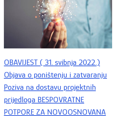
OBAVIJEST ( 31. svibnja 2022.)
Objava o poništenju i zatvaranju
Poziva na dostavu projektnih
prijedloga BESPOVRATNE
POTPORE ZA NOVOOSNOVANA