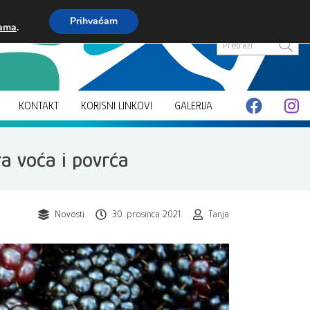
Prihvaćam
kama
.
Pretraži...
KONTAKT
KORISNI LINKOVI
GALERIJA
a voća i povrća
Novosti
30. prosinca 2021.
Tanja