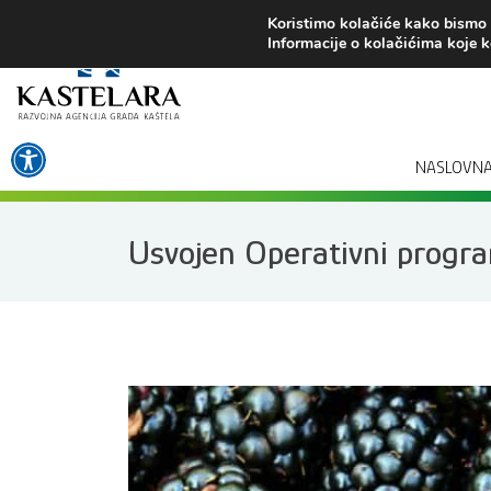
Preskoči
Koristimo kolačiće kako bismo v
na
Informacije o kolačićima koje k
sadržaj
Open toolbar
NASLOVN
Usvojen Operativni program