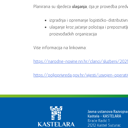
Planirana su sljedeća
ulaganja
, čija je provedba pred
izgradnja i opremanje logističko-distributi
ulaganje kroz jačanje položaja i prepoznatl
proizvođačkih organizacija
Više informacija na linkovima:
https://narodne-novine.nn.hr/clanci/sluzbeni/202
https://poljoprivreda.gov.hr/vijesti/usvojen-opera
Javna ustanova Razvojna
Kaštela - KASTELARA
Braće Radić 1
21212 Kaštel Sućurac