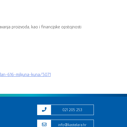
vanja proizvoda, kao i financijske opstojnosti
jedan-616-milijuna-kuna/5071
021 205 253
info@kastelara.hr