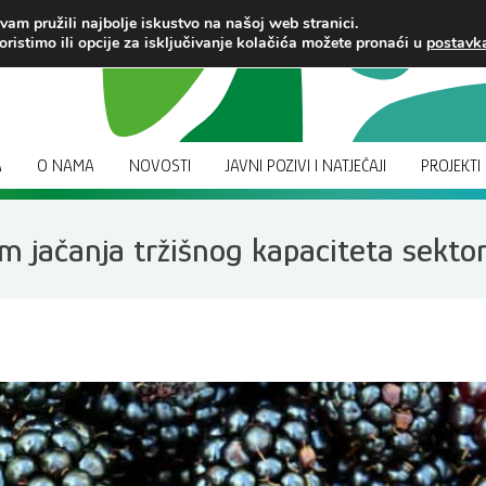
am pružili najbolje iskustvo na našoj web stranici.
oristimo ili opcije za isključivanje kolačića možete pronaći u
postav
A
O NAMA
NOVOSTI
JAVNI POZIVI I NATJEČAJI
PROJEKTI
 jačanja tržišnog kapaciteta sektor