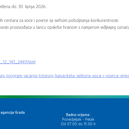
viđena do: 30. lipnja 2026.:
vnih centara za voće i povrće sa svrhom poboljšanja konkurentnosti
jivosti proizvođača u lancu opskrbe hranom s namjerom vidljivijeg označa
1_12_143_2449.html
tivni-program-jacanja-trzisnog-kapaciteta-sektora-voca-i-povrca-vri
 agencija Grada
Radno vrijeme:
Ponedjeljak - Petak
Od 07:00 do 15:00 h